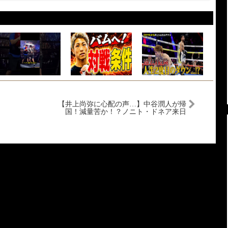
【井上尚弥に心配の声…】中谷潤人が帰
国！減量苦か！？ノニト・ドネア来日