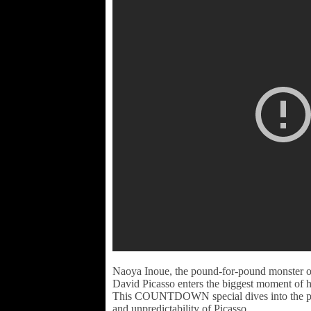
Naoya Inoue, the pound-for-pound monster of
David Picasso enters the biggest moment of hi
This COUNTDOWN special dives into the pow
and unpredictability of Picasso.