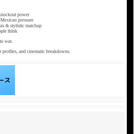
g knockout power
s Mexican pressure
s & stylistic matchup
ple think
to war.
r profiles, and cinematic breakdowns.