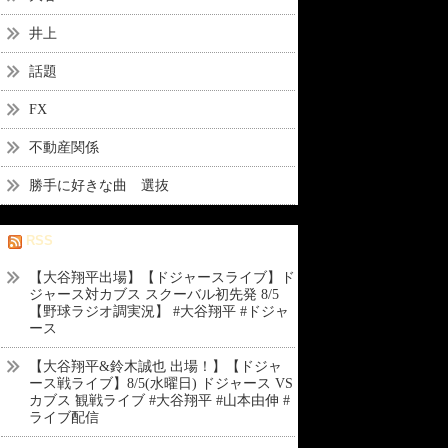
井上
話題
FX
不動産関係
勝手に好きな曲 選抜
RSS
【大谷翔平出場】【ドジャースライブ】ド
ジャース対カブス スクーバル初先発 8/5
【野球ラジオ調実況】 #大谷翔平 #ドジャ
ース
【大谷翔平&鈴木誠也 出場！】【ドジャ
ース戦ライブ】8/5(水曜日) ドジャース VS
カブス 観戦ライブ #大谷翔平 #山本由伸 #
ライブ配信