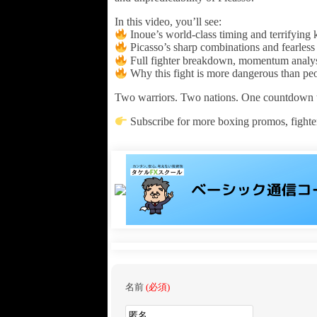
In this video, you’ll see:
Inoue’s world-class timing and terrifyin
Picasso’s sharp combinations and fearles
Full fighter breakdown, momentum analysi
Why this fight is more dangerous than peo
Two warriors. Two nations. One countdown 
Subscribe for more boxing promos, fighte
名前
(必須)