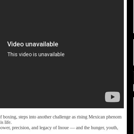
 boxing, steps into another challenge as rising Mexican phenom
s life.
er, precision, and legacy of Inoue — and the hunger, youth,