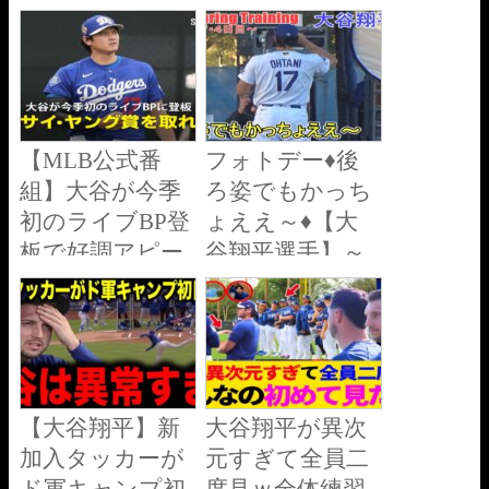
想、具志堅用高
ァンから感嘆の
はどちらを選
声が上がる！！
ぶ？徹底分析
アリゾナキャン
プ現地映像
##dodgers
【MLB公式番
フォトデー♦後
#springtraining
#shoheiohtani
組】大谷が今季
ろ姿でもかっち
初のライブBP登
ょええ～♦【大
板で好調アピー
谷翔平選手】～
ル！「彼はサ
全体練習・４日
イ・ヤング賞を
目～Shohei
Ohtani 2026
獲得できる」
Spring Training
【大谷翔平】新
大谷翔平が異次
加入タッカーが
元すぎて全員二