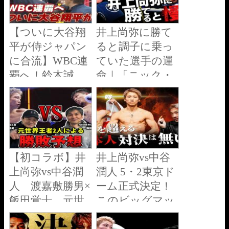
【ついに大谷翔
井上尚弥に勝て
平が侍ジャパン
ると調子に乗っ
に合流】WBC連
ていた選手の運
覇へ！鈴木誠
命｜「ニック・
也・吉田正尚も
ボール vs. ブラ
全体練習に参加
ンドン・フィゲ
【2/27 侍ジャパ
ロア」を分析
ン強化試合 日本
【世界で最も分
vs. 中日】
かりやすい解
【初コラボ】井
井上尚弥vs中谷
WBC2026
説】
上尚弥vs中谷潤
潤人 5・2東京ド
人 渡嘉敷勝男×
ーム正式決定！
飯田覚士、元世
このビッグマッ
界王者が語る勝
チの偉大さとボ