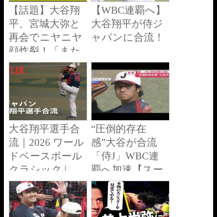
【話題】大谷翔
【WBC連覇へ】
平、宮城大弥と
大谷翔平が侍ジ
再会でニヤニヤ
ャパンに合流！
顔炸裂！「また
タメ口なの？
ｗ」ファン歓喜
のほっこりエピ
ソード
大谷翔平選手合
“圧倒的存在
流｜2026 ワール
感”大谷が合流
ドベースボール
「侍J」WBC連
クラシック |
覇へ加速【スー
Netflix Japan
パーJチャンネ
ル】(2026年2月
26日)