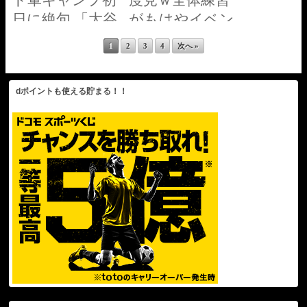
ド軍キャンプ初
度見ｗ全体練習
日に絶句 「大谷
がもはやイベン
は異常すぎる」
ト化！同僚もフ
1
2
3
4
次へ »
ァンも大谷に集
まっちゃうｗタ
dポイントも使える貯まる！！
ッカーとのギャ
ップが面白すぎ
ｗイタズラ小僧
発見される【最
新／キャンプ／
ドジャース／
MLB／海外の反
応】