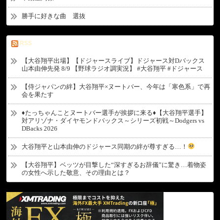
勝手に好きな曲 選抜
RSS
【大谷翔平出場】【ドジャースライブ】ドジャース対Dバックス
山本由伸先発 8/9 【野球ラジオ調実況】 #大谷翔平 #ドジャース
【侍ジャパンの絆】大谷翔平×ヌートバー、今年は「寒色系」で再
会を果たす
♦たっちゃんことヌートバー選手が挨拶に来る♦【大谷翔平選手】
対アリゾナ・ダイヤモンドバックス～シリーズ初戦～Dodgers vs
DBacks 2026
大谷翔平と山本由伸のドジャース同期の絆が尊すぎる…！
【大谷翔平】ベッツが目撃した“深すぎるお辞儀”に驚き…着物姿
の女性へ示した敬意、その理由とは？