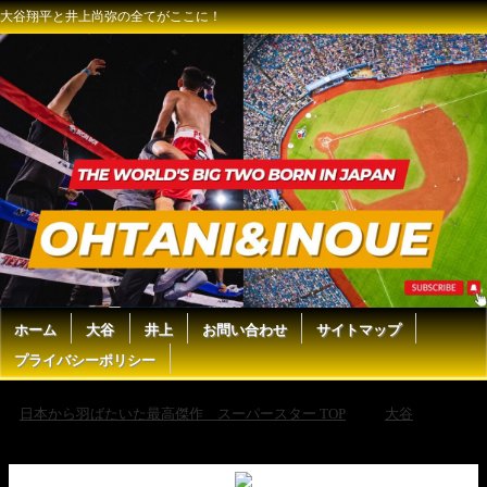
大谷翔平と井上尚弥の全てがここに！
ホーム
大谷
井上
お問い合わせ
サイトマップ
プライバシーポリシー
日本から羽ばたいた最高傑作 スーパースター TOP
大谷
Dodgers vs. Yankees World Series Game 5 Highlights (10/30/24) | MLB
Highlights