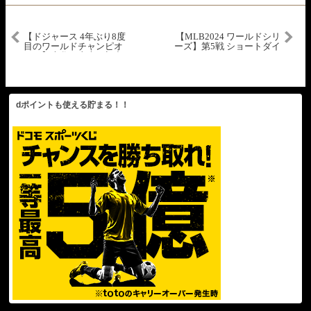
【ドジャース 4年ぶり8度
【MLB2024 ワールドシリ
目のワールドチャンピオ
ーズ】第5戦 ショートダイ
ン！】大谷＆山本が初出
ジェスト 10.31
場で悲願の世界一！一時5
点差をひっくり返して大
逆転勝利！
dポイントも使える貯まる！！