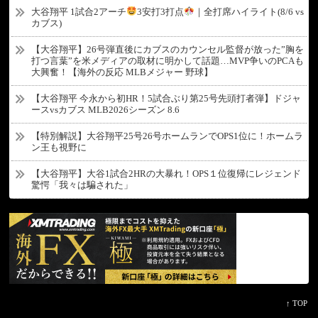
大谷翔平 1試合2アーチ
3安打3打点
｜全打席ハイライト(8/6 vs
カブス)
【大谷翔平】26号弾直後にカブスのカウンセル監督が放った”胸を
打つ言葉”を米メディアの取材に明かして話題…MVP争いのPCAも
大興奮！【海外の反応 MLBメジャー 野球】
【大谷翔平 今永から初HR！5試合ぶり第25号先頭打者弾】ドジャ
ースvsカブス MLB2026シーズン 8.6
【特別解説】大谷翔平25号26号ホームランでOPS1位に！ホームラ
ン王も視野に
【大谷翔平】大谷1試合2HRの大暴れ！OPS１位復帰にレジェンド
驚愕「我々は騙された」
↑ TOP