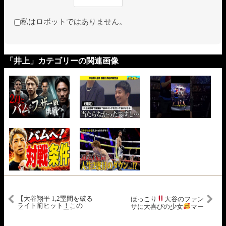
私はロボットではありません。
「井上」カテゴリーの関連画像
【大谷翔平 1,2塁間を破る
ほっこり
大谷のファン
ライト前ヒット！この
サに大喜びの少女
マー
回、コールの三塁打→エ
シュと大谷が…
【現地
スピナルの犠飛で勝ち越
映像】5/31vsフィリーズ