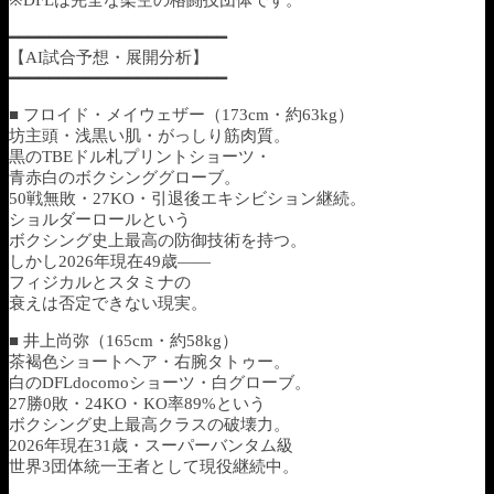
━━━━━━━━━━━━━━━━━━━━━━
【AI試合予想・展開分析】
━━━━━━━━━━━━━━━━━━━━━━
■ フロイド・メイウェザー（173cm・約63kg）
坊主頭・浅黒い肌・がっしり筋肉質。
黒のTBEドル札プリントショーツ・
青赤白のボクシンググローブ。
50戦無敗・27KO・引退後エキシビション継続。
ショルダーロールという
ボクシング史上最高の防御技術を持つ。
しかし2026年現在49歳——
フィジカルとスタミナの
衰えは否定できない現実。
■ 井上尚弥（165cm・約58kg）
茶褐色ショートヘア・右腕タトゥー。
白のDFLdocomoショーツ・白グローブ。
27勝0敗・24KO・KO率89%という
ボクシング史上最高クラスの破壊力。
2026年現在31歳・スーパーバンタム級
世界3団体統一王者として現役継続中。