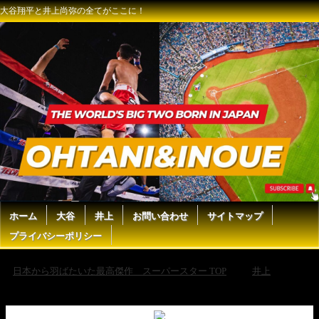
大谷翔平と井上尚弥の全てがここに！
ホーム
大谷
井上
お問い合わせ
サイトマップ
プライバシーポリシー
日本から羽ばたいた最高傑作 スーパースター TOP
井上
AI
Fight | フロイド・メイウェザー (49歳2026)vs 井上尚弥 / Floyd
Mayweather vs Naoya Inoue【DFL ボクシング12R Seedance 2.0】