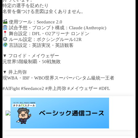
特定の選手を貶めたり
名誉を傷つける意図は全くありません。
使用ツール：Seedance 2.0
試合予想・プロンプト構成：Claude (Anthropic)
舞台設定：DFL・O2アリーナ ロンドン
ルール設定：ボクシングルール12R
言語設定：英語実況・英語観客
▼ フロイド・メイウェザー
元世界5階級制覇・50戦無敗
▼ 井上尚弥
現WBA・IBF・WBO世界スーパーバンタム級統一王者
#AIFight #Seedance2 #井上尚弥 #メイウェザー #DFL