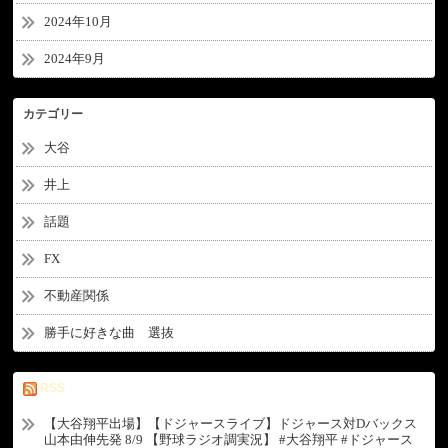
2024年10月
2024年9月
カテゴリー
大谷
井上
話題
FX
不動産関係
勝手に好きな曲 選抜
RSS
【大谷翔平出場】【ドジャースライブ】ドジャース対Dバックス
山本由伸先発 8/9 【野球ラジオ調実況】 #大谷翔平 #ドジャース