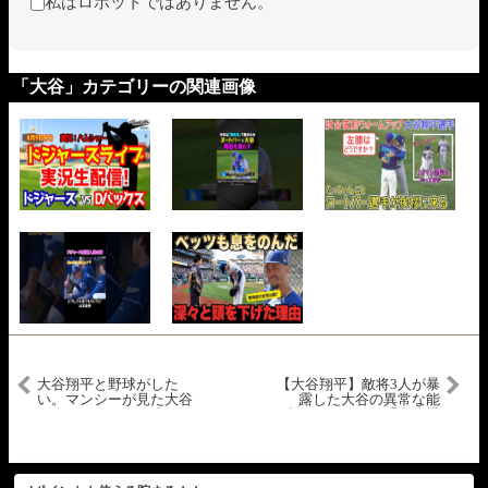
私はロボットではありません。
「大谷」カテゴリーの関連画像
大谷翔平と野球がした
【大谷翔平】敵将3人が暴
い。マンシーが見た大谷
露した大谷の異常な能
の姿をレジェンド達が解
力！レジェンド「身体構
説！ビッグパピ「もちろ
造がイカれてる」
ん大谷の活躍は最高だ。
でもマンシーの物語も最
高なんだぜ。」