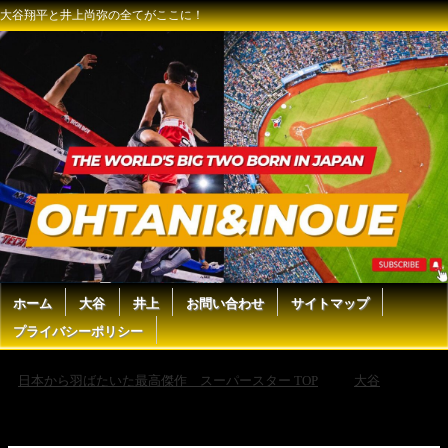
大谷翔平と井上尚弥の全てがここに！
ホーム
大谷
井上
お問い合わせ
サイトマップ
プライバシーポリシー
日本から羽ばたいた最高傑作 スーパースター TOP
大谷
22
歳で45本 110打点の怪物、大谷翔平から教えを受けていたｗｗ【海外の
反応】【大谷翔平】【なんｊ】【2ch】【プロ野球】【甲子園】
【MLB】