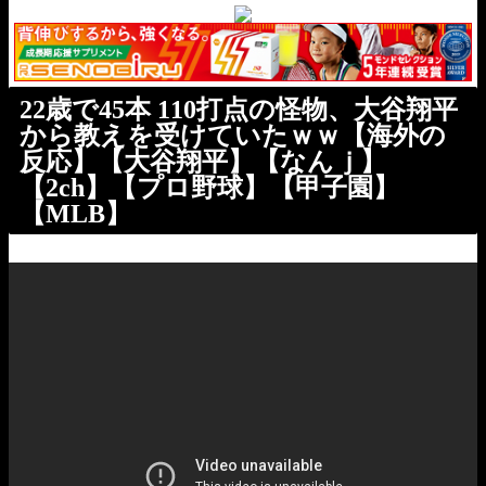
22歳で45本 110打点の怪物、大谷翔平
から教えを受けていたｗｗ【海外の
反応】【大谷翔平】【なんｊ】
【2ch】【プロ野球】【甲子園】
【MLB】