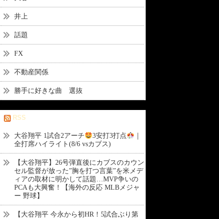
井上
話題
FX
不動産関係
勝手に好きな曲 選抜
RSS
大谷翔平 1試合2アーチ
3安打3打点
｜
全打席ハイライト(8/6 vsカブス)
【大谷翔平】26号弾直後にカブスのカウン
セル監督が放った”胸を打つ言葉”を米メデ
ィアの取材に明かして話題…MVP争いの
PCAも大興奮！【海外の反応 MLBメジャ
ー 野球】
【大谷翔平 今永から初HR！5試合ぶり第