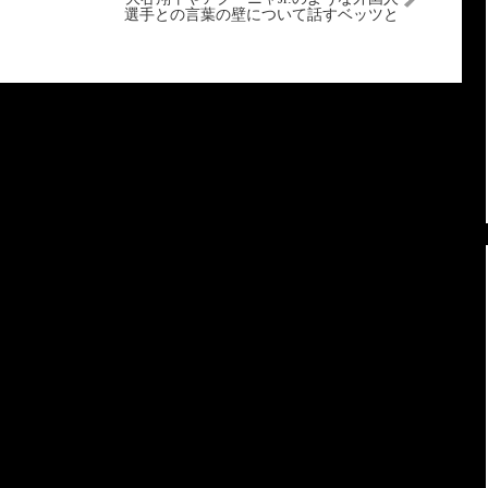
選手との言葉の壁について話すベッツと
オジー・アルビーズ【海外の反応】【日
本語字幕】