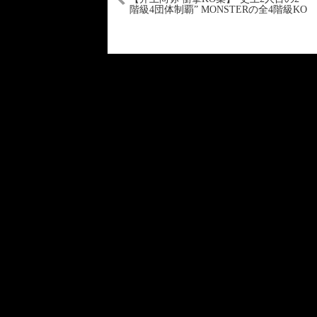
階級4団体制覇” MONSTERの全4階級KO
まとめ タパレス戦は苦戦?? 次戦は因縁
ネリ!?(マイクタイソン以来の東京ドー
ム開催….)No.72