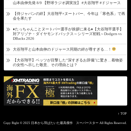
山本由伸先発 8/9 【野球ラジオ調実況】 #大谷翔平 #ドジャース
【侍ジャパンの絆】大谷翔平×ヌートバー、今年は「寒色系」で再
会を果たす
♦たっちゃんことヌートバー選手が挨拶に来る♦【大谷翔平選手】
対アリゾナ・ダイヤモンドバックス～シリーズ初戦～Dodgers vs
DBacks 2026
大谷翔平と山本由伸のドジャース同期の絆が尊すぎる…！
【大谷翔平】ベッツが目撃した“深すぎるお辞儀”に驚き…着物姿
の女性へ示した敬意、その理由とは？
↑ TOP
Copy Right ©
2025 日本から羽ばたいた最高傑作 スーパースター
All Rights Reserved.