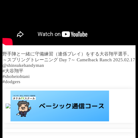
野手陣と一緒に守備練習（連係プレイ）をする大谷翔平選手。
～スプリングトレーニング Day 7～ Camelback Ranch 2025.02.17
@shinsukehandyman
#大谷翔平
#shoheiohtani
#dodgers