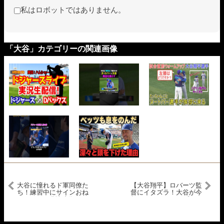
私はロボットではありません。
「大谷」カテゴリーの関連画像
大谷に憧れるド軍同僚た
【大谷翔平】ロバーツ監
ち！練習中にサインおね
督にイタズラ！大谷が今
だり！2.17現地映像
年もポルシェをサプライ
ズプレゼント！「翔平や
りやがったな」ワールド
シリーズ制覇の約束！