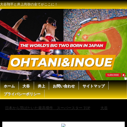
大谷翔平と井上尚弥の全てがここに！
ホーム
大谷
井上
お問い合わせ
サイトマップ
プライバシーポリシー
日本から羽ばたいた最高傑作 スーパースター TOP
大谷
野
手陣と一緒に守備練習～連係プレイ～【大谷翔平選手】～スプトレ Day
7～Shohei Ohtani 2025 Spring Training Day 7