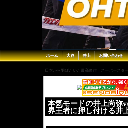
ホーム
大谷
井上
お問い合わせ
日本から羽ばたいた最高傑作 スーパースター 
本気モードの井上尚弥v
界王者に押し付ける井