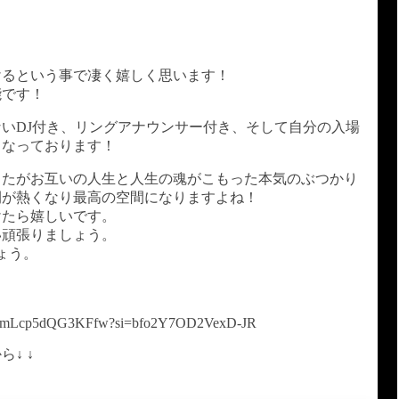
けるという事で凄く嬉しく思います！
能です！
いDJ付き、リングアナウンサー付き、そして自分の入場
となっております！
したがお互いの人生と人生の魂がこもった本気のぶつかり
間が熱くなり最高の空間になりますよね！
けたら嬉しいです。
い頑張りましょう。
ょう。
！
TrmmmLcp5dQG3KFfw?si=bfo2Y7OD2VexD-JR
↓ ↓