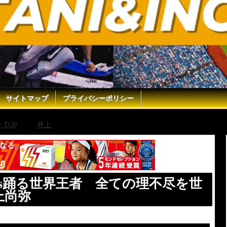
サイトマップ
プライバシーポリシー
TOP
井上
本気モードの井上尚弥vs踊る世界王者 全ての
s踊る世界王者 全ての理不尽を世
上尚弥