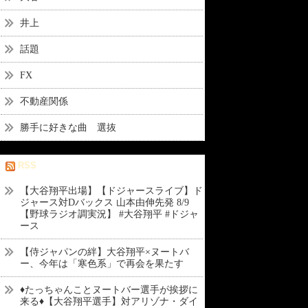
井上
話題
FX
不動産関係
勝手に好きな曲 選抜
RSS
【大谷翔平出場】【ドジャースライブ】ド
ジャース対Dバックス 山本由伸先発 8/9
【野球ラジオ調実況】 #大谷翔平 #ドジャ
ース
【侍ジャパンの絆】大谷翔平×ヌートバ
ー、今年は「寒色系」で再会を果たす
♦たっちゃんことヌートバー選手が挨拶に
来る♦【大谷翔平選手】対アリゾナ・ダイ