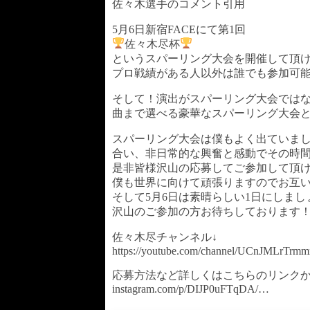
佐々木選手のコメント引用
5月6日新宿FACEにて第1回
佐々木尽杯
というスパーリング大会を開催して頂
プロ戦績がある人以外は誰でも参加可
そして！演出がスパーリング大会ではな
曲まで選べる豪華なスパーリング大会
スパーリング大会は僕もよく出ていま
合い、非日常的な興奮と感動でその時
是非皆様沢山の応募してご参加して頂
僕も世界に向けて頑張りますのでお互
そして5月6日は素晴らしい1日にしまし
沢山のご参加の方お待ちしております
佐々木尽チャンネル↓
https://youtube.com/channel/UCnJMLr
応募方法など詳しくはこちらのリンクから
instagram.com/p/DIJP0uFTqDA/…