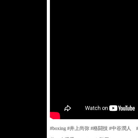
#boxing #井上尚弥 #格闘技 #中谷潤人