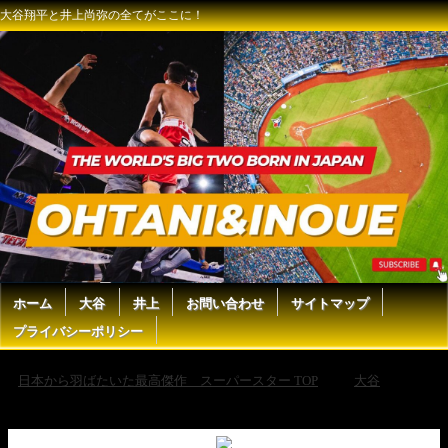
大谷翔平と井上尚弥の全てがここに！
ホーム
大谷
井上
お問い合わせ
サイトマップ
プライバシーポリシー
日本から羽ばたいた最高傑作 スーパースター TOP
大谷
最
速143km！なんと大谷が新鋭機器で衝撃の投球！弾道測定を分析! 3.9現
地映像