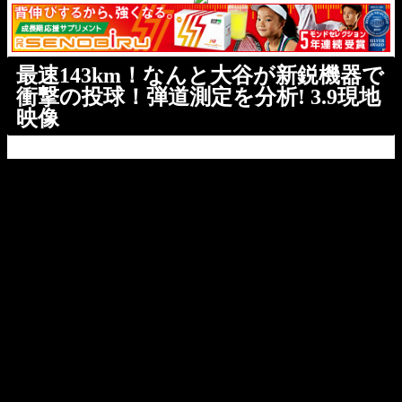
最速143km！なんと大谷が新鋭機器で
衝撃の投球！弾道測定を分析! 3.9現地
映像