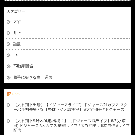
カテゴリー
大谷
井上
話題
FX
不動産関係
勝手に好きな曲 選抜
RSS
【大谷翔平出場】【ドジャースライブ】ドジャース対カブス スク
ーバル初先発 8/5 【野球ラジオ調実況】 #大谷翔平 #ドジャース
【大谷翔平&鈴木誠也 出場！】【ドジャース戦ライブ】8/5(水曜
日) ドジャース VS カブス 観戦ライブ #大谷翔平 #山本由伸 #ライブ
配信