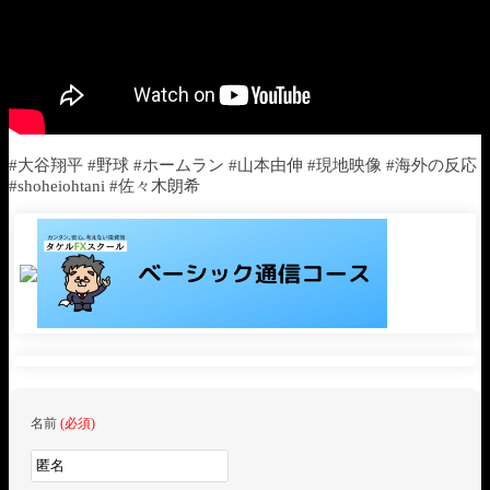
#大谷翔平 #野球 #ホームラン #山本由伸 #現地映像 #海外の反応
#shoheiohtani #佐々木朗希
名前
(必須)