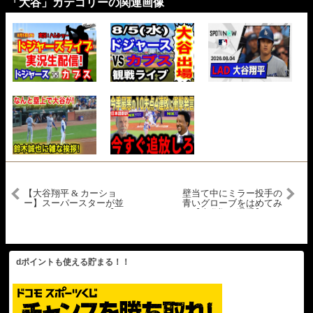
「大谷」カテゴリーの関連画像
【大谷翔平 & カーショ
壁当て中にミラー投手の
ー】スーパースターが並
青いグローブをはめてみ
んでキャッチボール【ド
る【大谷翔平選手】～ス
ジャースキャンプ】
プトレ Day 27 ～Shohei
Ohtani 2025 Spring
Training Day 27
dポイントも使える貯まる！！