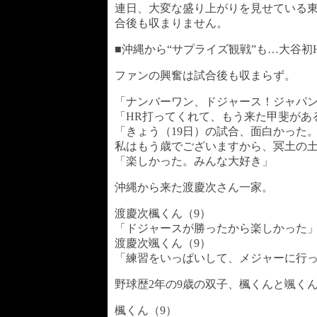
連日、大変な盛り上がりを見せている
合後も収まりません。
■沖縄から“サプライズ観戦”も…大谷初
ファンの興奮は試合後も収まらず。
「ナンバーワン、ドジャース！ジャパ
「HR打ってくれて、もう来た甲斐があ
「きょう（19日）の試合、面白かった
私はもう歳でございますから、冥土の
「楽しかった。みんな大好き」
沖縄から来た渡慶次さん一家。
渡慶次楓くん（9）
「ドジャースが勝ったから楽しかった
渡慶次颯くん（9）
「練習をいっぱいして、メジャーに行
野球歴2年の9歳の双子、楓くんと颯く
楓くん（9）