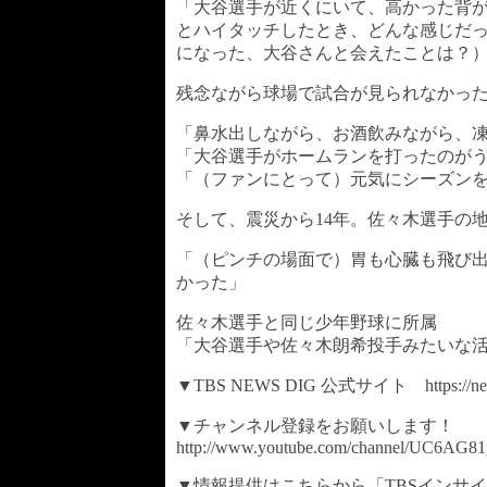
「大谷選手が近くにいて、高かった背が
とハイタッチしたとき、どんな感じだ
になった、大谷さんと会えたことは？）
残念ながら球場で試合が見られなかっ
「鼻水出しながら、お酒飲みながら、
「大谷選手がホームランを打ったのが
「（ファンにとって）元気にシーズン
そして、震災から14年。佐々木選手の
「（ピンチの場面で）胃も心臓も飛び
かった」
佐々木選手と同じ少年野球に所属
「大谷選手や佐々木朗希投手みたいな
▼TBS NEWS DIG 公式サイト https://newsdi
▼チャンネル登録をお願いします！
http://www.youtube.com/channel/UC6AG
▼情報提供はこちらから「TBSインサ