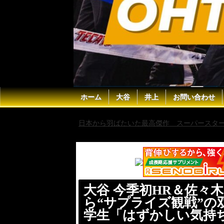
ホーム
大谷
井上
お問い合わせ
日本から羽ばたいた最高傑作 スーパースター 
とハイタッチの小学生「はずかしい気持ち」【news2
大谷 今季初HR＆佐々
ら“サプライズ観戦”
学生「はずかしい気持ち」【