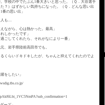
。学校の中でたぶん1番大きいと思った。（Ｑ．大谷選手
った？）はずかしい気持ちになった。（Ｑ．どんな思い出
1番の思い出」
た人も…
凍えながら、心は熱かった。最高」
うれしかったです」
を過ごしてくれたら、それがなにより一番」
地元、岩手県陸前高田市でも。
出るくらいドキドキしたが、ちゃんと抑えてくれたのでよ
活躍をしたい」
g.tbs.co.jp/
81pAkf6Lbi_1VC5NmPA?sub_confirmation=1
イダーズ」