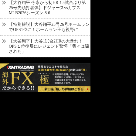
【大谷翔平 今永から初HR！5試合ぶり第
25号先頭打者弾】ドジャースvsカブス
MLB2026シーズン 8.6
【特別解説】大谷翔平25号26号ホームラン
でOPS1位に！ホームラン王も視野に
【大谷翔平】大谷1試合2HRの大暴れ！
OPS１位復帰にレジェンド驚愕「我々は騙
された」