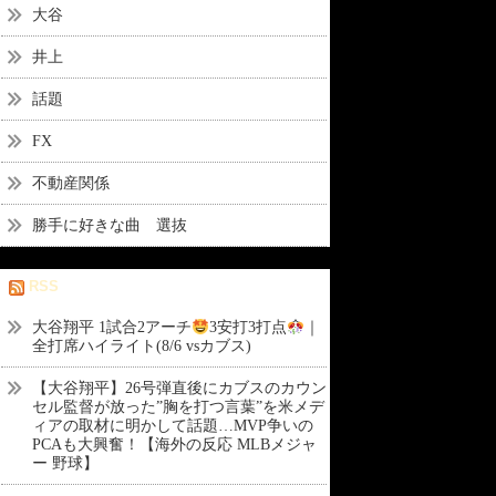
大谷
井上
話題
FX
不動産関係
勝手に好きな曲 選抜
RSS
大谷翔平 1試合2アーチ
3安打3打点
｜
全打席ハイライト(8/6 vsカブス)
【大谷翔平】26号弾直後にカブスのカウン
セル監督が放った”胸を打つ言葉”を米メデ
ィアの取材に明かして話題…MVP争いの
PCAも大興奮！【海外の反応 MLBメジャ
ー 野球】