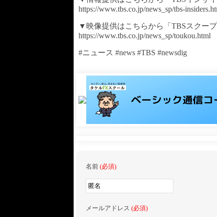
https://www.tbs.co.jp/news_sp/tbs-insiders.h
▼映像提供はこちらから「TBSスクー
https://www.tbs.co.jp/news_sp/toukou.html
#ニュース #news #TBS #newsdig
名前
(必須)
メールアドレス
(必須)