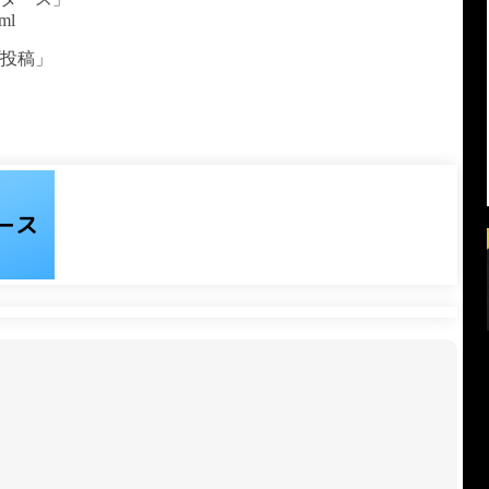
tml
プ投稿」