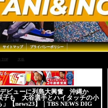
サイトマップ
プライバシーポリシー
TOP
大谷
大谷 今季初HR＆佐々木デビューに列島大興奮 
3】｜TBS NEWS DIG
木デビューに列島大興奮 沖縄か
の双子も 大谷選手とハイタッチの小
news23】｜TBS NEWS DIG