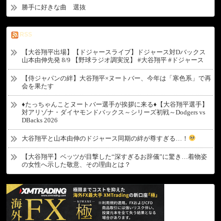
勝手に好きな曲 選抜
RSS
【大谷翔平出場】【ドジャースライブ】ドジャース対Dバックス
山本由伸先発 8/9 【野球ラジオ調実況】 #大谷翔平 #ドジャース
【侍ジャパンの絆】大谷翔平×ヌートバー、今年は「寒色系」で再
会を果たす
♦たっちゃんことヌートバー選手が挨拶に来る♦【大谷翔平選手】
対アリゾナ・ダイヤモンドバックス～シリーズ初戦～Dodgers vs
DBacks 2026
大谷翔平と山本由伸のドジャース同期の絆が尊すぎる…！
【大谷翔平】ベッツが目撃した“深すぎるお辞儀”に驚き…着物姿
の女性へ示した敬意、その理由とは？