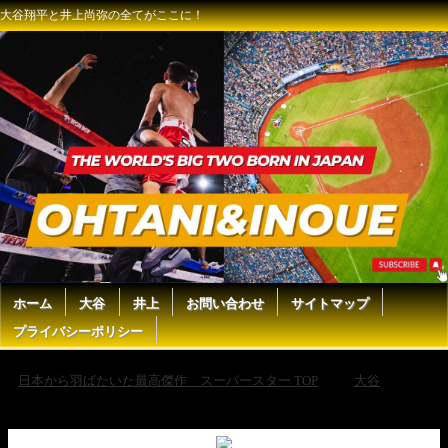
大谷翔平と井上尚弥の全てがここに！
ホーム
大谷
井上
お問い合わせ
サイトマップ
プライバシーポリシー
日本から羽ばたいた最高傑作 スーパースター TOP
大谷
大
谷翔平１６号ホームランに込められた想いをカーショー投手が暴露！感
動の本音「ショウヘイと俺は…」【海外の反応/ドジャース/MLB】