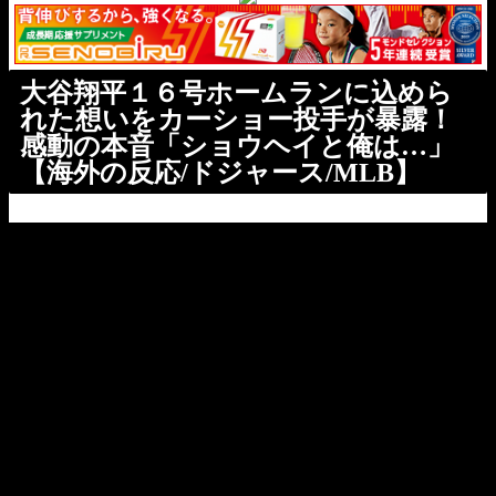
大谷翔平１６号ホームランに込めら
れた想いをカーショー投手が暴露！
感動の本音「ショウヘイと俺は…」
【海外の反応/ドジャース/MLB】