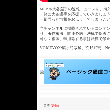
MLBや大谷選手の速報ニュースを、海
一緒に大谷選手を応援していきましょ
一部誤った情報をお伝えしてしまうこ
当チャンネルに掲載されているコンテ
り、著作権法、関連条約・法律で保護
可なく複製、転用等する事は法律で禁
VOICEVOX:麒ヶ島宗麟、玄野武宏、Ne
名前
(必須)