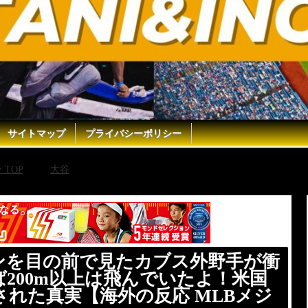
サイトマップ
プライバシーポリシー
TOP
大谷
大谷翔平１号ホームランを目の前で見たカブス外野
実【海外の反応 MLBメジャー 野球】
ンを目の前で見たカブス外野手が衝
200m以上は飛んでいたよ！米国
れた真実【海外の反応 MLBメジ