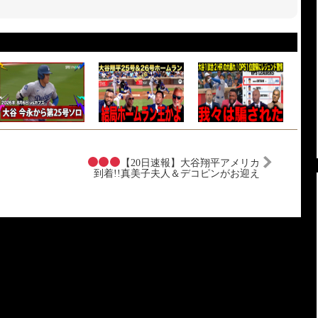
【20日速報】大谷翔平アメリカ
到着!!真美子夫人＆デコピンがお迎え