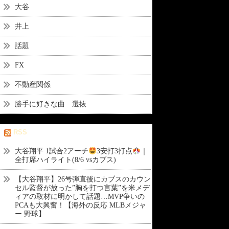
大谷
井上
話題
FX
不動産関係
勝手に好きな曲 選抜
RSS
大谷翔平 1試合2アーチ
3安打3打点
｜
全打席ハイライト(8/6 vsカブス)
【大谷翔平】26号弾直後にカブスのカウン
セル監督が放った”胸を打つ言葉”を米メデ
ィアの取材に明かして話題…MVP争いの
PCAも大興奮！【海外の反応 MLBメジャ
ー 野球】