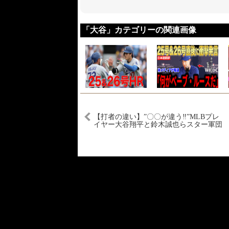
「大谷」カテゴリーの関連画像
【打者の違い】”〇〇が違う‼︎”MLBプレ
イヤー大谷翔平と鈴木誠也らスター軍団
から感じた日本の打者との違いとは？メ
ジャー挑戦野手の条件とは？【大谷翔
平】【鈴木誠也】