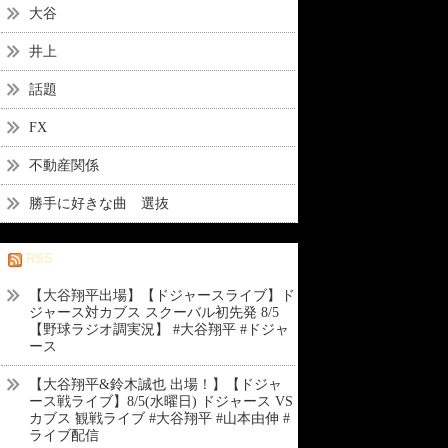
大谷
井上
話題
FX
不動産関係
勝手に好きな曲 選抜
RSS
【大谷翔平出場】【ドジャースライブ】ド
ジャース対カブス スクーバル初先発 8/5
【野球ラジオ調実況】 #大谷翔平 #ドジャ
ース
【大谷翔平&鈴木誠也 出場！】【ドジャ
ース戦ライブ】8/5(水曜日) ドジャース VS
カブス 観戦ライブ #大谷翔平 #山本由伸 #
ライブ配信