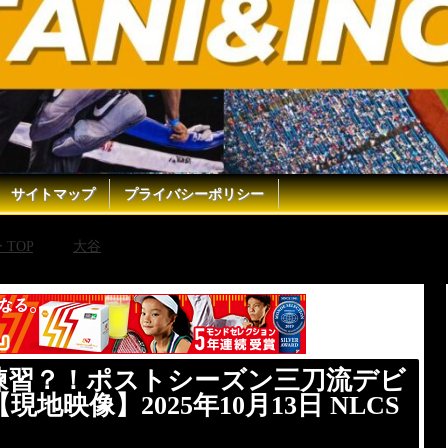
サイトマップ
プライバシーポリシー
TOP
大谷
大谷翔平センター守備練習？！ポストシーズン三
練習？！ポストシーズン三刀流デビ
映像】2025年10月13日 NLCS