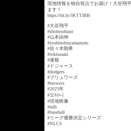
現地情報を独自視点でお届け！大谷翔平
ます！
https://bit.ly/3KTTJBB
#大谷翔平
#shoheiohtani
#山本由伸
#yoshinobuyamamoto
#佐々木朗希
#rokisasaki
#速報
#ドジャース
#dodgers
#ブリュワーズ
#brewers
#2025年
#오타니
#現地映像
#mlb
#baseball
#リーグ優勝決定シリーズ
#NLCS