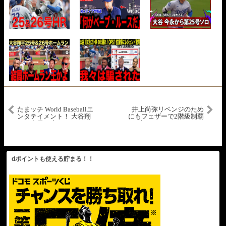
たまッチ World Baseballエ
井上尚弥リベンジのため
ンタテイメント！ 大谷翔
にもフェザーで2階級制覇
平・中居正広 2024.9.14
は叶うのか？フルトン vs
カストロ
dポイントも使える貯まる！！