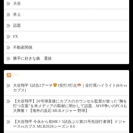
大谷
井上
話題
FX
不動産関係
勝手に好きな曲 選抜
RSS
大谷翔平 1試合2アーチ
3安打3打点
｜全打席ハイライト(8/6 vs
カブス)
【大谷翔平】26号弾直後にカブスのカウンセル監督が放った”胸を
打つ言葉”を米メディアの取材に明かして話題…MVP争いのPCAも
大興奮！【海外の反応 MLBメジャー 野球】
【大谷翔平 今永から初HR！5試合ぶり第25号先頭打者弾】ドジャ
ースvsカブス MLB2026シーズン 8.6