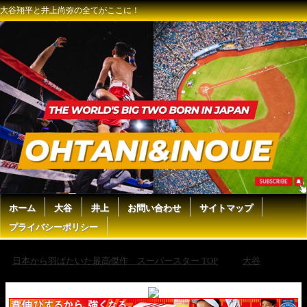
大谷翔平と井上尚弥の全てがここに！
ホーム
大谷
井上
お問い合わせ
サイトマップ
プライバシーポリシー
日本から羽ばたいた最高傑作 スーパースター TOP
大谷
大
谷翔平のライバルであるリンドーアの怪我がヤバいかも？