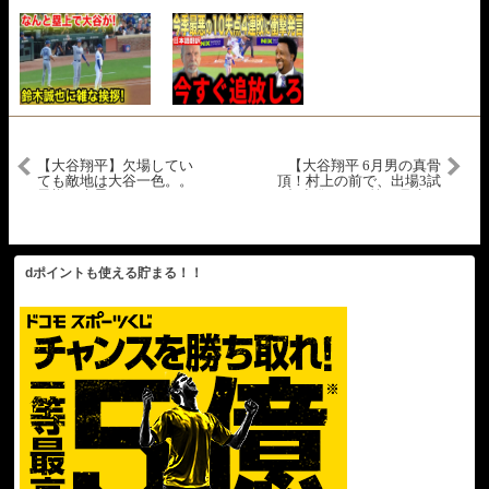
【大谷翔平】欠場してい
【大谷翔平 6月男の真骨
ても敵地は大谷一色。。
頂！村上の前で、出場3試
異様な光景にドジャース
合連発となる第14号先頭
オーナーもドン引きの様
打者弾！】ドジャースvs
子。。
ホワイトソックス
MLB2026シーズン 6.14
dポイントも使える貯まる！！