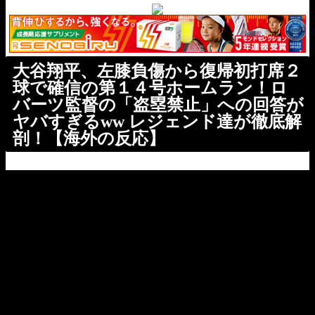
大谷翔平、左膝負傷から復帰初打席２
球で確信の第１４号ホームラン！ロ
バーツ監督の「盗塁禁止」への回答が
ヤバすぎるww レジェンド達が徹底解
剖！【海外の反応】