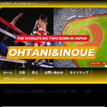
大谷翔平と井上尚弥の全てがここに！
ホーム
大谷
井上
お問い合わせ
サイトマップ
プライバシーポリシー
日本から羽ばたいた最高傑作 スーパースター TOP
大谷
大
谷翔平、左膝負傷から復帰初打席２球で確信の第１４号ホームラン！ロ
バーツ監督の「盗塁禁止」への回答がヤバすぎるww レジェンド達が徹
底解剖！【海外の反応】