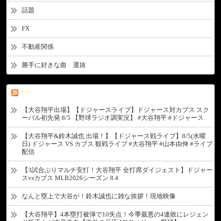
話題
FX
不動産関係
勝手に好きな曲 選抜
RSS
【大谷翔平出場】【ドジャースライブ】ドジャース対カブス スク
ーバル初先発 8/5 【野球ラジオ調実況】 #大谷翔平 #ドジャース
【大谷翔平&鈴木誠也 出場！】【ドジャース戦ライブ】8/5(水曜
日) ドジャース VS カブス 観戦ライブ #大谷翔平 #山本由伸 #ライブ
配信
【3試合ぶりマルチ安打！大谷翔平 全打席ダイジェスト】ドジャー
スvsカブス MLB2026シーズン 8.4
なんと塁上で大谷が！鈴木誠也に雑な挨拶！現地映像
【大谷翔平】4本塁打被弾で10失点！今季最悪の4連敗にレジェン