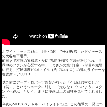
ホワイトソックス戦に「1番・DH」で実戦復帰したドジャース
の大谷翔平選手。
前日まで左膝の違和感・炎症でMRI検査や欠場が報じられ、世
界中のファンが心配する中……まさかの第1打席・2球目を完璧
に捉え、打球速度109.6マイル（約176.4キロ）の弾丸ライナーを
右翼席へデリバリー！
試合前にデーブ・ロバーツ監督が放った「今日は盗塁なしだ
（笑）」というジョークに対し、「走らなくていいようにスタ
ンドへ運ぶ」という、まさに漫画以上の回答を見せてくれまし
た。
今夜のMLBスペシャル・ハイライトでは、この衝撃の一発につ