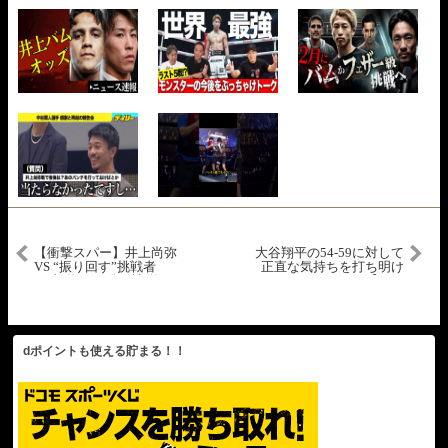
【衝撃スパー】井上尚弥
大谷翔平の54-59に対して
VS “振り回す”挑戦者
正直な気持ちを打ち明け
｜“怪物は１発も被弾しな
るムーキーベッツ【イン
い”｜“超絶技巧集”｜スパ
タビュー英語】
ーリング｜ボクシング解
説｜
dポイントも使える貯まる！！