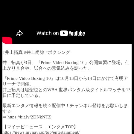
#井上拓真 #井上尚弥 #ボクシング
井上拓真が3日、『Prime Video Boxing 10』公開練習に登場。仕
上がり具合や、試合への意気込みを語った。
『Prime Video Boxing 10』は10月13日から14日にかけて有明ア
リーナで開催。
井上拓真は堤聖也とのWBA 世界バンタム級タイトルマッチを13
日に予定している。
最新エンタメ情報を続々配信中！チャンネル登録をお願いしま
す☆
⇒ https://bit.ly/2DNkNTZ
【マイナビニュース エンタメTOP】
https://news.mynavi.jp/top/entertainment/