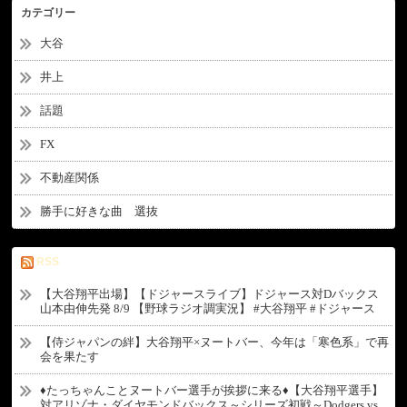
カテゴリー
大谷
井上
話題
FX
不動産関係
勝手に好きな曲 選抜
RSS
【大谷翔平出場】【ドジャースライブ】ドジャース対Dバックス
山本由伸先発 8/9 【野球ラジオ調実況】 #大谷翔平 #ドジャース
【侍ジャパンの絆】大谷翔平×ヌートバー、今年は「寒色系」で再
会を果たす
♦たっちゃんことヌートバー選手が挨拶に来る♦【大谷翔平選手】
対アリゾナ・ダイヤモンドバックス～シリーズ初戦～Dodgers vs