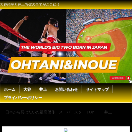
大谷翔平と井上尚弥の全てがここに！
ホーム
大谷
井上
お問い合わせ
サイトマップ
プライバシーポリシー
日本から羽ばたいた最高傑作 スーパースター TOP
井上
井
上拓真、兄・尚弥が“仮想・堤聖也”となりスパー！独特なスタイルの挑
戦者への対策は万全『Prime Video Boxing 10』公開練習