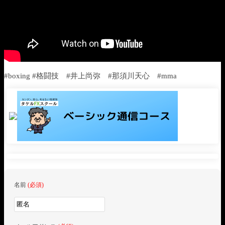
#boxing #格闘技 #井上尚弥 #那須川天心 #mma
名前
(必須)