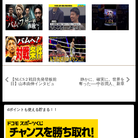
【NLCS２戦目先発登板前
静かに、確実に。世界を
日】山本由伸インタビュ
奪った──中谷潤人、新章
の幕開け【WBC世界バン
ー
#大谷翔平現地映像 #
タム級王者】
大谷翔平速報
#ohtanishohei#ドジャース
dポイントも使える貯まる！！