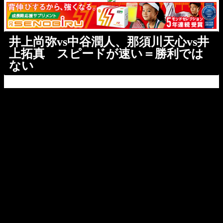
井上尚弥vs中谷潤人、那須川天心vs井
上拓真 スピードが速い＝勝利では
ない