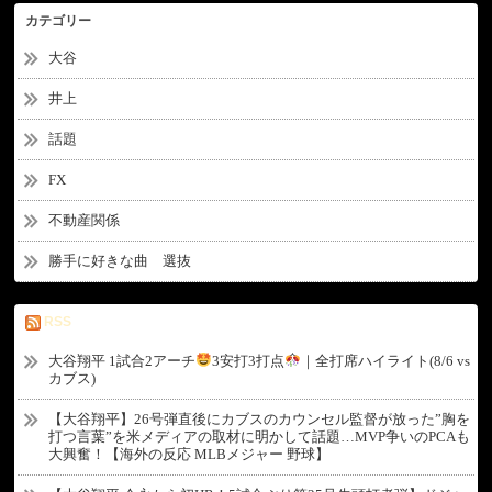
カテゴリー
大谷
井上
話題
FX
不動産関係
勝手に好きな曲 選抜
RSS
大谷翔平 1試合2アーチ
3安打3打点
｜全打席ハイライト(8/6 vs
カブス)
【大谷翔平】26号弾直後にカブスのカウンセル監督が放った”胸を
打つ言葉”を米メディアの取材に明かして話題…MVP争いのPCAも
大興奮！【海外の反応 MLBメジャー 野球】