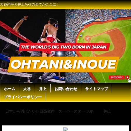
大谷翔平と井上尚弥の全てがここに！
ホーム
大谷
井上
お問い合わせ
サイトマップ
プライバシーポリシー
日本から羽ばたいた最高傑作 スーパースター TOP
井上
井
上尚弥vs中谷潤人、那須川天心vs井上拓真 スピードが速い＝勝利では
ない