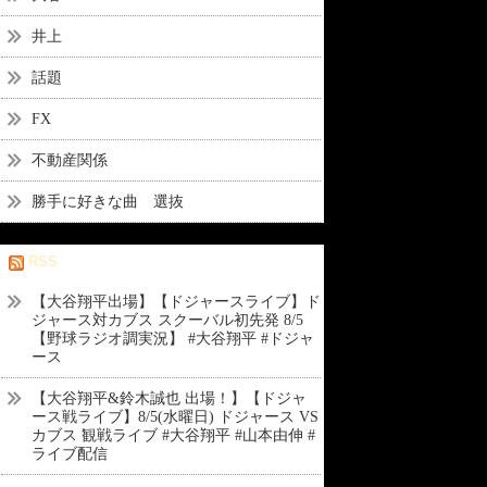
井上
話題
FX
不動産関係
勝手に好きな曲 選抜
RSS
【大谷翔平出場】【ドジャースライブ】ド
ジャース対カブス スクーバル初先発 8/5
【野球ラジオ調実況】 #大谷翔平 #ドジャ
ース
【大谷翔平&鈴木誠也 出場！】【ドジャ
ース戦ライブ】8/5(水曜日) ドジャース VS
カブス 観戦ライブ #大谷翔平 #山本由伸 #
ライブ配信