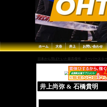
ホーム
大谷
井上
お問い合わせ
日本から羽ばたいた最高傑作 スーパースター 
井上尚弥 & 石橋貴明