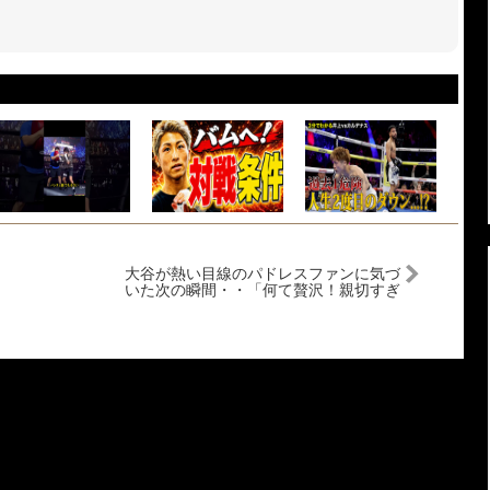
大谷が熱い目線のパドレスファンに気づ
いた次の瞬間・・「何て贅沢！親切すぎ
るだろ！」敵ファンも思わず笑顔でほっ
こりだわ！【MLB】