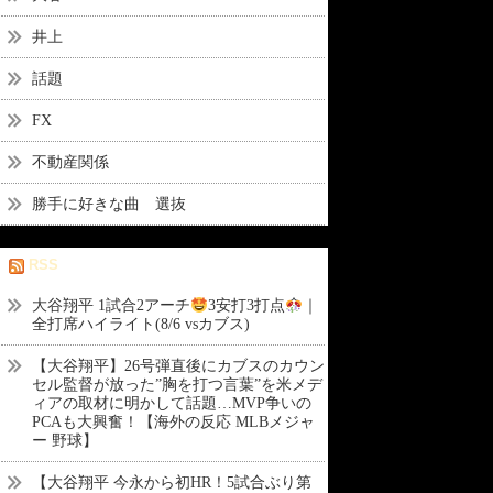
井上
話題
FX
不動産関係
勝手に好きな曲 選抜
RSS
大谷翔平 1試合2アーチ
3安打3打点
｜
全打席ハイライト(8/6 vsカブス)
【大谷翔平】26号弾直後にカブスのカウン
セル監督が放った”胸を打つ言葉”を米メデ
ィアの取材に明かして話題…MVP争いの
PCAも大興奮！【海外の反応 MLBメジャ
ー 野球】
【大谷翔平 今永から初HR！5試合ぶり第