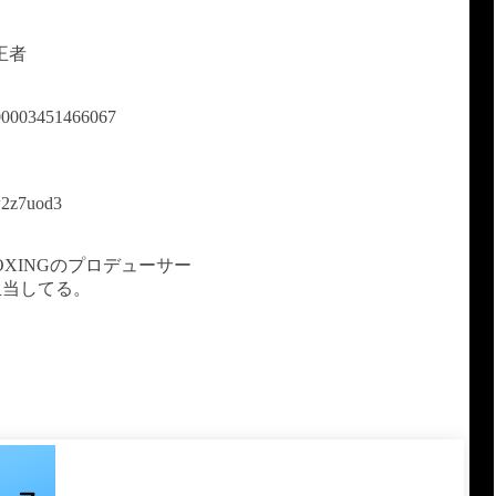
王者
100003451466067
hw2z7uod3
OXINGのプロデューサー
担当してる。