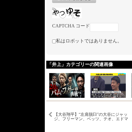
CAPTCHA コード
私はロボットではありません。
「井上」カテゴリーの関連画像
【大谷翔平】“左肩脱臼”の大谷にジャッ
ジ、フリーマン、ベッツ、テオ、エドマ
ンのメッセージに涙… 大谷は単独でニ
ューヨークへと報道‼︎【海外の反応/ヤン