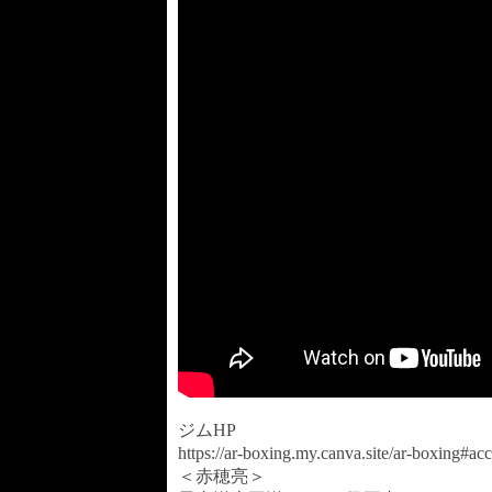
ジムHP
https://ar-boxing.my.canva.site/ar-boxing#
＜赤穂亮＞