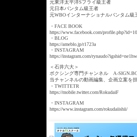
元東洋太平洋Sフライ級王者
元日本バンタム級王者
元WBOインターナショナルバンタム級
・FACE BOOK
https://www.facebook.com/profile.php?id=
・BLOG
https://ameblo.jp/r1723a
・INSTAGRAM
https://instagram.com/rynaudo?igshid=ne1
＜石井六大＞
ボクシング専門チャンネル A-SIGN.B
当チャンネルの動画編集、企画立案を
・TWITTETR
https://mobile.twitter.com/RokudaiF
・INSTAGRAM
https://www.instagram.com/rokudaiishii/