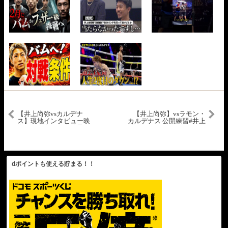
【井上尚弥vsカルデナ
【井上尚弥】vsラモン・
ス】現地インタビュー映
カルデナス 公開練習#井上
像から考察する直前予
尚弥 #naoyainoue #ボクシ
想！【ボクシングから学
ング #boxing
ぶ”脳と意識”の世界】
dポイントも使える貯まる！！