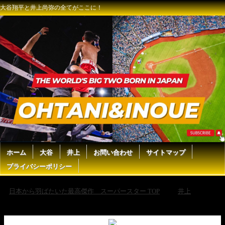
大谷翔平と井上尚弥の全てがここに！
ホーム
大谷
井上
お問い合わせ
サイトマップ
プライバシーポリシー
日本から羽ばたいた最高傑作 スーパースター TOP
井上
井
上尚弥と対戦が決まったカルデナスが危険すぎる #格闘技 #井上尚弥
#boxing #ボクシング