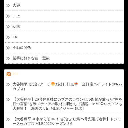
大谷
井上
話題
FX
不動産関係
勝手に好きな曲 選抜
RSS
大谷翔平 1試合2アーチ
3安打3打点
｜全打席ハイライト(8/6 vs
カブス)
【大谷翔平】26号弾直後にカブスのカウンセル監督が放った”胸を
打つ言葉”を米メディアの取材に明かして話題…MVP争いのPCAも
大興奮！【海外の反応 MLBメジャー 野球】
【大谷翔平 今永から初HR！5試合ぶり第25号先頭打者弾】ドジャ
ースvsカブス MLB2026シーズン 8.6