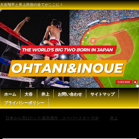
大谷翔平と井上尚弥の全てがここに！
ホーム
大谷
井上
お問い合わせ
サイトマップ
プライバシーポリシー
日本から羽ばたいた最高傑作 スーパースター TOP
井上
井
上尚弥が「モンスターモード」に入った瞬間、何が起きるのか？｜井上
を怒らせたバックストーリーと衝撃KOシーンを振り返って、世界で一番
分かりやすく解説します