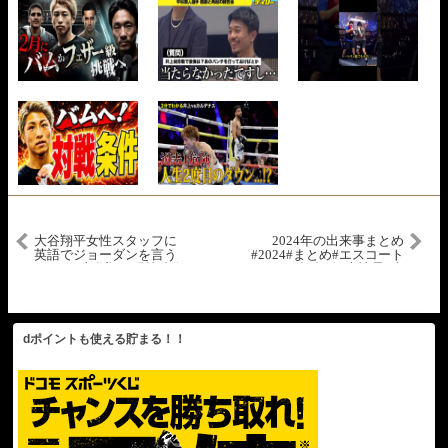
大谷翔平女性スタッフに
2024年の出来事まとめ
英語でジョーダンを言う
#2024#まとめ#エスコート
#shorts#大谷翔平現地映像
#escort#桐島聡#大地震#南
#大谷翔平 #ドジャース
海トラフ#石破茂#小林製
#mbl
薬#紅麹#大谷翔平#50-50#
つばさの党#新紙幣#渋沢
栄一#ノーベル賞#ようへ
ん
dポイントも使える貯まる！！