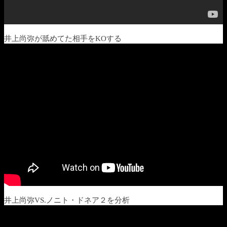
井上尚弥が舐めてた相手をKOする
井上尚弥VS.ノニト・ドネア２を分析