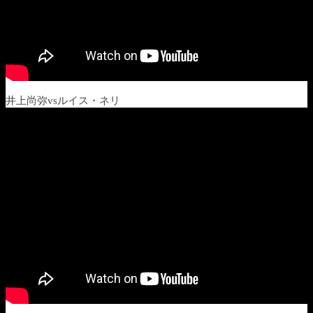
井上尚弥vsルイス・ネリ