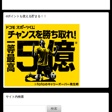
グ #井上尚弥
い」 試合前会見を終え
て囲み取材
dポイントも使える貯まる！！
サイト内検索