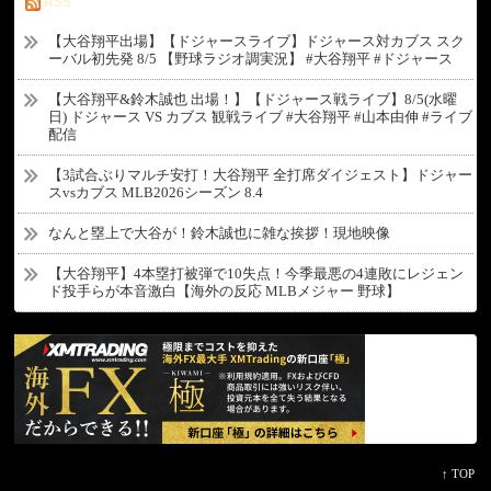
RSS
【大谷翔平出場】【ドジャースライブ】ドジャース対カブス スク
ーバル初先発 8/5 【野球ラジオ調実況】 #大谷翔平 #ドジャース
【大谷翔平&鈴木誠也 出場！】【ドジャース戦ライブ】8/5(水曜
日) ドジャース VS カブス 観戦ライブ #大谷翔平 #山本由伸 #ライブ
配信
【3試合ぶりマルチ安打！大谷翔平 全打席ダイジェスト】ドジャー
スvsカブス MLB2026シーズン 8.4
なんと塁上で大谷が！鈴木誠也に雑な挨拶！現地映像
【大谷翔平】4本塁打被弾で10失点！今季最悪の4連敗にレジェン
ド投手らが本音激白【海外の反応 MLBメジャー 野球】
↑ TOP