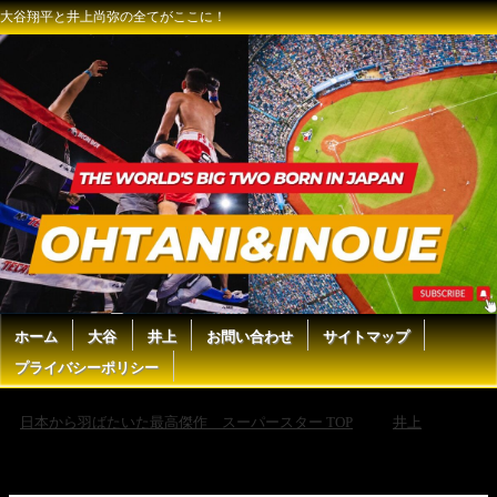
大谷翔平と井上尚弥の全てがここに！
ホーム
大谷
井上
お問い合わせ
サイトマップ
プライバシーポリシー
日本から羽ばたいた最高傑作 スーパースター TOP
井上
井
上尚弥、挑戦者・カルデナスに“異例の警告”「挑発しないように」ラス
ベガス決戦の記者会見に登場 『Prime Video Boxing 12 in Las Vegas』記
者会見