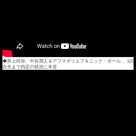
◆井上尚弥、中谷潤人＆アフマダリエフ＆ニック・ボール… 3試
合先まで内定の状況に本音