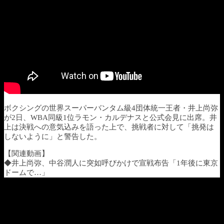
ボクシングの世界スーパーバンタム級4団体統一王者・井上尚弥
が2日、WBA同級1位ラモン・カルデナスと公式会見に出席。井
上は決戦への意気込みを語った上で、挑戦者に対して「挑発は
しないように」と警告した。
【関連動画】
◆井上尚弥、中谷潤人に突如呼びかけで宣戦布告「1年後に東京
ドームで…」