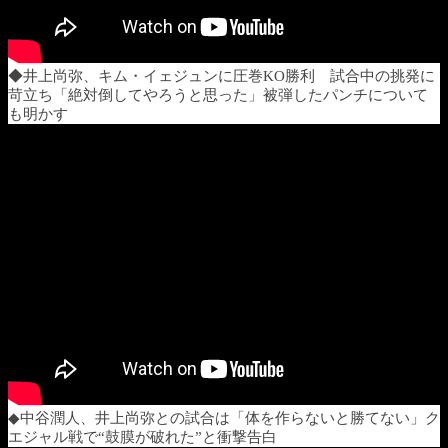
◆井上尚弥、キム・イェジュンに圧巻KO勝利 試合中の挑発に
苛立ち「絶対倒してやろうと思った」被弾したパンチについて
も明かす
◆中谷潤人、井上尚弥との試合は「体を作らないと勝てない」ク
エジャル戦で“鼓膜が破れた”と衝撃告白