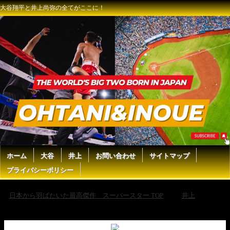
大谷翔平と井上尚弥の全てがここに！
ホーム
大谷
井上
お問い合わせ
サイトマップ
プライバシーポリシー
日本から羽ばたいた最高傑作 スーパースター TOP
井上
井
上尚弥、パンチングマシーンに挑戦！ケガをしないよう軽く打ったパン
チでも会場がどよめく『HUBLOT × 井上尚弥 チャリティイベント』