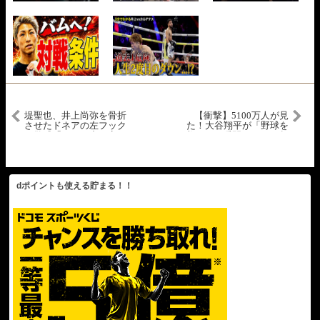
堤聖也、井上尚弥を骨折
【衝撃】5100万人が見
させたドネアの左フック
た！大谷翔平が「野球を
を警戒「パンチ力は衰え
救った」瞬間。NBAを超
ない」『U-NEXT
えた歴史的ワールドシリ
BOXING.4』カード発表記
ーズにレジェンド驚愕
者会見
dポイントも使える貯まる！！