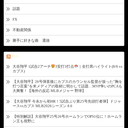
話題
FX
不動産関係
勝手に好きな曲 選抜
RSS
大谷翔平 1試合2アーチ
3安打3打点
｜全打席ハイライト(8/6 vs
カブス)
【大谷翔平】26号弾直後にカブスのカウンセル監督が放った”胸を
打つ言葉”を米メディアの取材に明かして話題…MVP争いのPCAも
大興奮！【海外の反応 MLBメジャー 野球】
【大谷翔平 今永から初HR！5試合ぶり第25号先頭打者弾】ドジャ
ースvsカブス MLB2026シーズン 8.6
【特別解説】大谷翔平25号26号ホームランでOPS1位に！ホームラ
ン王も視野に