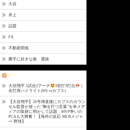
大谷
井上
話題
FX
不動産関係
勝手に好きな曲 選抜
RSS
大谷翔平 1試合2アーチ
3安打3打点
｜
全打席ハイライト(8/6 vsカブス)
【大谷翔平】26号弾直後にカブスのカウン
セル監督が放った”胸を打つ言葉”を米メデ
ィアの取材に明かして話題…MVP争いの
PCAも大興奮！【海外の反応 MLBメジャ
ー 野球】