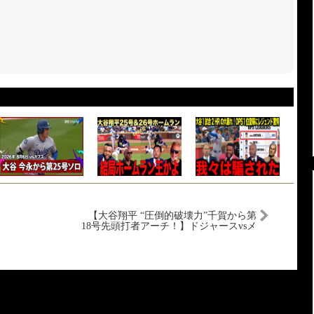
【大谷翔平 “圧倒的破壊力”千賀から第
18号先頭打者アーチ！】ドジャースvsメ
ッツ MLB2025シーズン 5.26