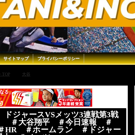
サイトマップ
プライバシーポリシー
TOP
大谷
【MLB・ラジオ風実況】ドジャースVSメッツ3
 ＃HR ＃ホームラン ＃ドジャース ＃ライブ ＃千賀滉大 ＃メッツ
】ドジャースVSメッツ3連戦第3戦
！ ＃大谷翔平 ＃今日速報 ＃
ん ＃HR ＃ホームラン ＃ドジャー