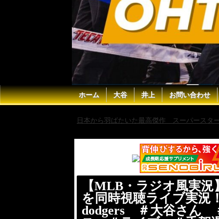
ホーム
大谷
井上
お問い合わせ
日本から羽ばたいた最高傑作 スーパースター 
平 ＃今日速報 ＃dodgers ＃大谷さん
【MLB・ラジオ風実況
を同時視聴ライブ実況
dodgers ＃大谷さ