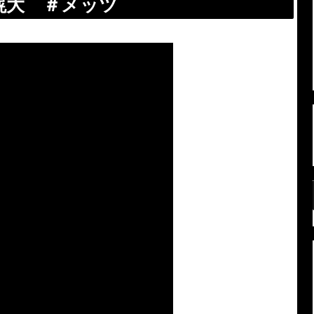
滉大 ＃メッツ