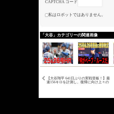
CAPTCHA コード
私はロボットではありません。
「大谷」カテゴリーの関連画像
【大谷翔平 641日ぶりの実戦登板！】最
速156キロを計測し、復帰に向け上々の
仕上がり！