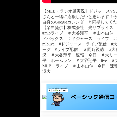
【MLB・ラジオ風実況】ドジャースV
さんと一緒に応援したいと思います！
自身のGoogleカレンダーと同期してください→http
【楽曲提供】株式会社 光サプライズ
#mlbライブ ＃大谷翔平 ＃山本由伸 
ドバックス ＃ドジャース ライブ #
mlblive #ドジャース ライブ配信 
ーグ #ライブ配信 ＃同時視聴 #大
況 ＃大谷翔平 速報 今日 ＃大リ
平 ホームラン ＃大谷翔平 live ＃大
MLB ライブ ＃山本由伸 今日 速報
滉大