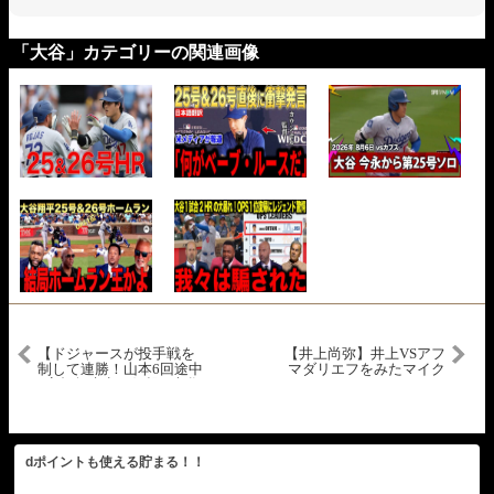
「大谷」カテゴリーの関連画像
【ドジャースが投手戦を
【井上尚弥】井上VSアフ
制して連勝！山本6回途中
マダリエフをみたマイク
1安打無失点の好投&大谷2
タイソンのトレーナーの
長打1得点で勝利に貢献】
反応！井上が速すぎた！
ジャイアンツvsドジャー
【海外の反応】
ス 試合ハイライト
MLB2025シーズン 9.19
dポイントも使える貯まる！！