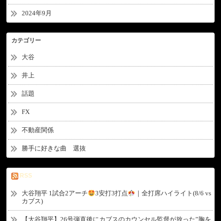
2024年9月
カテゴリー
大谷
井上
話題
FX
不動産関係
勝手に好きな曲 選抜
RSS
大谷翔平 1試合2アーチ
3安打3打点
｜全打席ハイライト(8/6 vs
カブス)
【大谷翔平】26号弾直後にカブスのカウンセル監督が放った”胸を