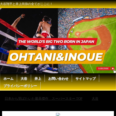
大谷翔平と井上尚弥の全てがここに！
ホーム
大谷
井上
お問い合わせ
サイトマップ
プライバシーポリシー
日本から羽ばたいた最高傑作 スーパースター TOP
大谷
【2
長打1得点で勝利に貢献！大谷翔平 全打席ダイジェスト】ジャイアンツ
vsドジャース MLB2025シーズン 9.19