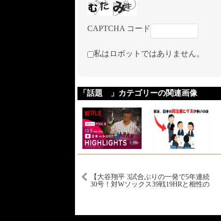
CAPTCHA コード
私はロボットではありません。
「話題 」カテゴリーの関連画像
【大谷翔平 3試合ぶりの一発で5年連続
30号！対Wソックス39戦19HRと相性の
良さを発揮！】ホワイトソックスvsドジ
ャース MLB2025シーズン 7.2