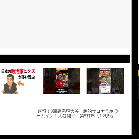
速報！9回裏満塁大谷！劇的サヨナラホ
ームイン！大谷翔平 第5打席【7.2現地
映像】Wソックス4-2ドジャース1番DH
大谷翔平 9回裏無死満塁