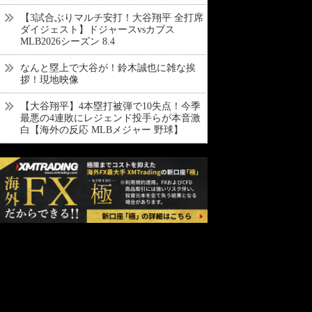
【3試合ぶりマルチ安打！大谷翔平 全打席
ダイジェスト】ドジャースvsカブス
MLB2026シーズン 8.4
なんと塁上で大谷が！鈴木誠也に雑な挨
拶！現地映像
【大谷翔平】4本塁打被弾で10失点！今季
最悪の4連敗にレジェンド投手らが本音激
白【海外の反応 MLBメジャー 野球】