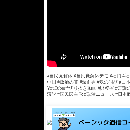
#自民党解体 #自民党解体デモ #福岡 #福
中国 #政治の闇 #熱血男 #魂の叫び #日
YouTuber #切り抜き動画 #財務省 #
演説 #国民民主党 #政治ニュース #日本