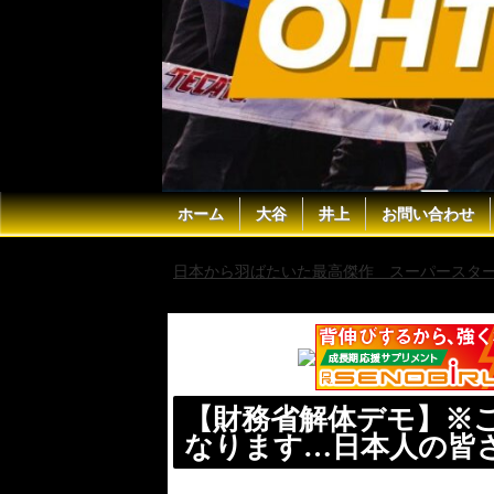
ホーム
大谷
井上
お問い合わせ
日本から羽ばたいた最高傑作 スーパースター 
備えてください…
【財務省解体デモ】※
なります…日本人の皆