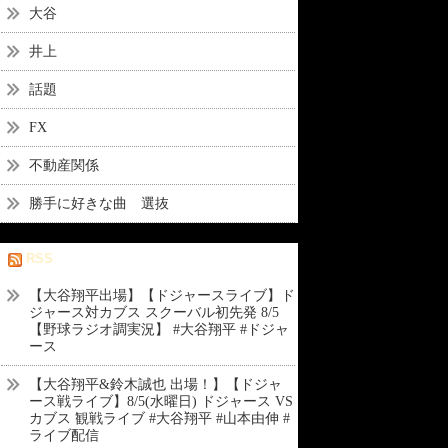
大谷
井上
話題
FX
不動産関係
勝手に好きな曲 選抜
RSS
【大谷翔平出場】【ドジャースライブ】ド
ジャース対カブス スクーバル初先発 8/5
【野球ラジオ調実況】 #大谷翔平 #ドジャ
ース
【大谷翔平&鈴木誠也 出場！】【ドジャ
ース戦ライブ】8/5(水曜日) ドジャース VS
カブス 観戦ライブ #大谷翔平 #山本由伸 #
ライブ配信