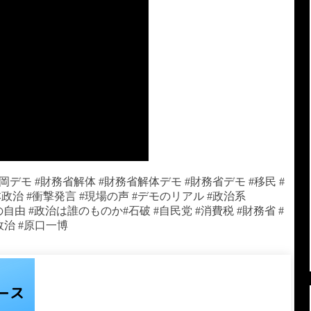
岡デモ #財務省解体 #財務省解体デモ #財務省デモ #移民 #
本政治 #衝撃発言 #現場の声 #デモのリアル #政治系
言論の自由 #政治は誰のものか#石破 #自民党 #消費税 #財務省 #
政治 #原口一博