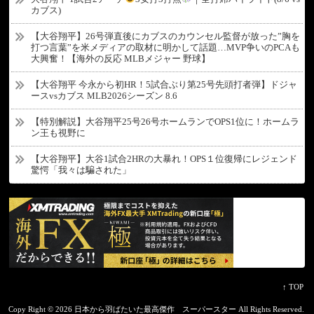
カブス)
【大谷翔平】26号弾直後にカブスのカウンセル監督が放った”胸を
打つ言葉”を米メディアの取材に明かして話題…MVP争いのPCAも
大興奮！【海外の反応 MLBメジャー 野球】
【大谷翔平 今永から初HR！5試合ぶり第25号先頭打者弾】ドジャ
ースvsカブス MLB2026シーズン 8.6
【特別解説】大谷翔平25号26号ホームランでOPS1位に！ホームラ
ン王も視野に
【大谷翔平】大谷1試合2HRの大暴れ！OPS１位復帰にレジェンド
驚愕「我々は騙された」
↑ TOP
Copy Right ©
2026 日本から羽ばたいた最高傑作 スーパースター
All Rights Reserved.