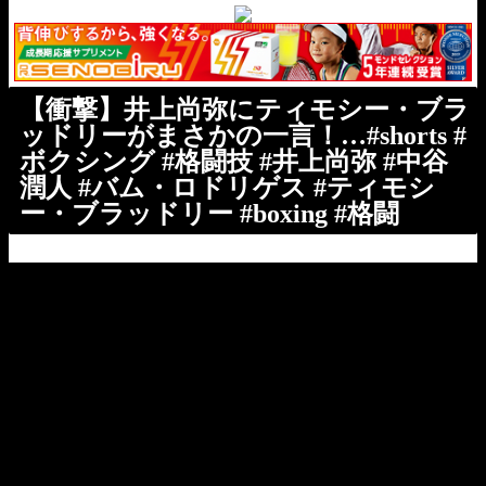
【衝撃】井上尚弥にティモシー・ブラ
ッドリーがまさかの一言！…#shorts #
ボクシング #格闘技 #井上尚弥 #中谷
潤人 #バム・ロドリゲス #ティモシ
ー・ブラッドリー #boxing #格闘