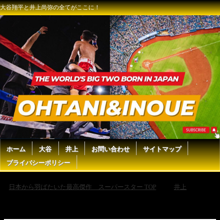
大谷翔平と井上尚弥の全てがここに！
ホーム
大谷
井上
お問い合わせ
サイトマップ
プライバシーポリシー
日本から羽ばたいた最高傑作 スーパースター TOP
井上
【衝撃】井上尚弥にティモシー・ブラッドリーがまさかの一言！…
#shorts #ボクシング #格闘技 #井上尚弥 #中谷潤人 #バム・ロドリゲス #
ティモシー・ブラッドリー #boxing #格闘