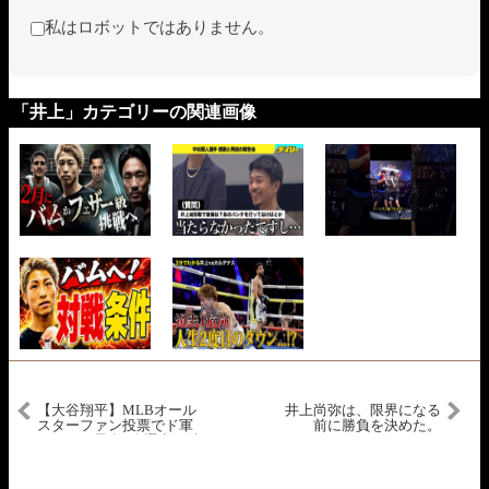
私はロボットではありません。
「井上」カテゴリーの関連画像
【大谷翔平】MLBオール
井上尚弥は、限界になる
スターファン投票でド軍
前に勝負を決めた。
メジャー最多5人選出！隙
のない銀河系軍団の完成
にレジェンド戦慄「さす
がにやりすぎだろ」