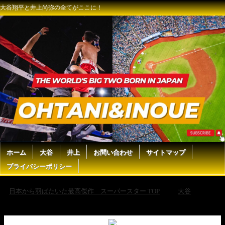
大谷翔平と井上尚弥の全てがここに！
ホーム
大谷
井上
お問い合わせ
サイトマップ
プライバシーポリシー
日本から羽ばたいた最高傑作 スーパースター TOP
大谷
【現地実況】大谷翔平がサヨナラを呼ぶ53号同点ソロホームラン&55盗
塁！「彼は止められない」