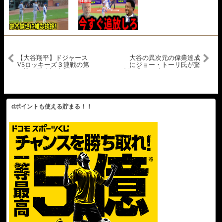
【大谷翔平】ドジャース
大谷の異次元の偉業達成
VSロッキーズ３連戦の第
にジョー・トーリ氏が驚
１戦を同時視聴実況ライ
愕!!「ベーブ・ルースは○○
ブ応援！＃大谷翔平 ＃
できないだろう」あり得
大谷翔平今日速報 ＃
ない記録にド軍幹部も感
LAD ＃Dodgers ＃
情爆発!!【MLB/大谷翔平/
dodgers ＃51-51 ＃52-
海外の反応/成績/速報/ホ
52 ＃大谷さん
ームラン】
dポイントも使える貯まる！！