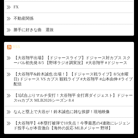
FX
不動産関係
勝手に好きな曲 選抜
RSS
【大谷翔平出場】【ドジャースライブ】ドジャース対カブス スク
ーバル初先発 8/5 【野球ラジオ調実況】 #大谷翔平 #ドジャース
【大谷翔平&鈴木誠也 出場！】【ドジャース戦ライブ】8/5(水曜
日) ドジャース VS カブス 観戦ライブ #大谷翔平 #山本由伸 #ライブ
配信
【3試合ぶりマルチ安打！大谷翔平 全打席ダイジェスト】ドジャー
スvsカブス MLB2026シーズン 8.4
なんと塁上で大谷が！鈴木誠也に雑な挨拶！現地映像
【大谷翔平】4本塁打被弾で10失点！今季最悪の4連敗にレジェン
ド投手らが本音激白【海外の反応 MLBメジャー 野球】