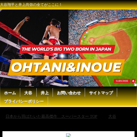
大谷翔平と井上尚弥の全てがここに！
ホーム
大谷
井上
お問い合わせ
サイトマップ
プライバシーポリシー
日本から羽ばたいた最高傑作 スーパースター TOP
大谷
【現地実況】ドジャース・大谷翔平が6回無失点8奪三振と圧巻の投球！
「まるで剣のようなボールです」