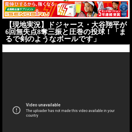
【現地実況】ドジャース・大谷翔平が
6回無失点8奪三振と圧巻の投球！「ま
るで剣のようなボールです」