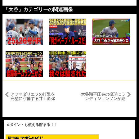
「大谷」カテゴリーの関連画像
アフマダリエフの打撃を
大谷翔平圧巻の投球にラ
完璧に守備する井上尚弥
ンディジョンソンが絶
賛！６回投げきり無失
点！イチローさんとの思
い出も語る
dポイントも使える貯まる！！