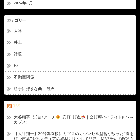
2024年9月
カテゴリー
大谷
井上
話題
FX
不動産関係
勝手に好きな曲 選抜
RSS
大谷翔平 1試合2アーチ
3安打3打点
｜全打席ハイライト(8/6 vs
カブス)
【大谷翔平】26号弾直後にカブスのカウンセル監督が放った”胸を
打つ言葉”を米メディアの取材に明かして話題…MVP争いのPCAも