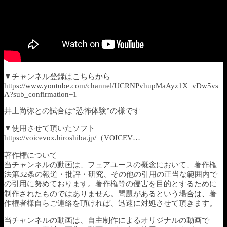
▼チャンネル登録はこちらから
https://www.youtube.com/channel/UCRNPvhupMaAyz1X_vDw5vs
A?sub_confirmation=1
井上尚弥との試合は“恐怖体験”の様です
▼使用させて頂いたソフト
https://voicevox.hiroshiba.jp/（VOICEV…
著作権について
当チャンネルの動画は、フェアユースの概念において、著作権
法第32条の報道・批評・研究、その他の引用の正当な範囲内で
の引用に努めております。著作権等の侵害を目的とするために
制作されたものではありません。問題があるという場合は、著
作権者様自らご連絡を頂ければ、迅速に対処させて頂きます。
当チャンネルの動画は、自主制作によるオリジナルの動画で