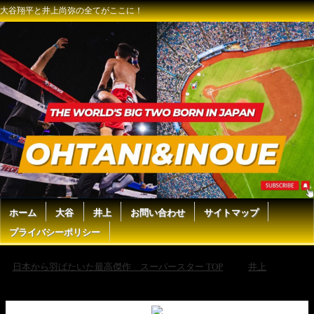
大谷翔平と井上尚弥の全てがここに！
ホーム
大谷
井上
お問い合わせ
サイトマップ
プライバシーポリシー
日本から羽ばたいた最高傑作 スーパースター TOP
井上
【恐怖】井上尚弥を怒らせた＆ヤバすぎる試合３選｜ボクシング解説
【閲覧注意のKO決着!!】