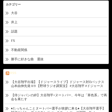
カテゴリー
大谷
井上
話題
FX
不動産関係
勝手に好きな曲 選抜
RSS
【大谷翔平出場】【ドジャースライブ】ドジャース対Dバックス
山本由伸先発 8/9 【野球ラジオ調実況】 #大谷翔平 #ドジャース
【侍ジャパンの絆】大谷翔平×ヌートバー、今年は「寒色系」で再
会を果たす
♦たっちゃんことヌートバー選手が挨拶に来る♦【大谷翔平選手】