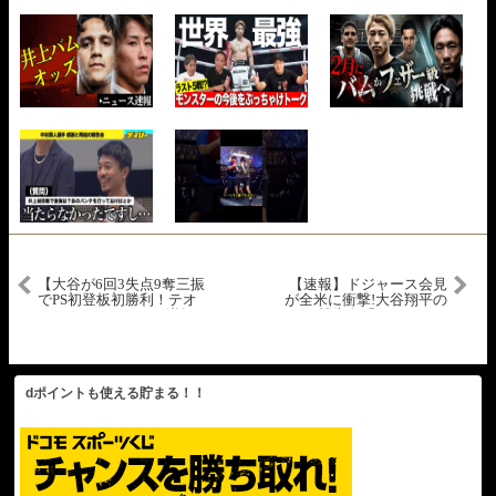
【大谷が6回3失点9奪三振
【速報】ドジャース会見
でPS初登板初勝利！テオ
が全米に衝撃!大谷翔平の
スカーの3ランHRで逆転
衝撃告白「まさか…」
すると最後は佐々木が締
MLB批判の嵐が止まらな
めくくり初セーブを記
い!
録！】ドジャースvsフィ
リーズ MLB2025 ディビジ
ョンシリーズ第1戦 10.5
dポイントも使える貯まる！！