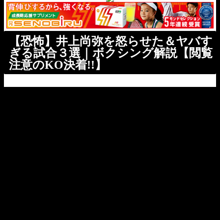
【恐怖】井上尚弥を怒らせた＆ヤバす
ぎる試合３選｜ボクシング解説【閲覧
注意のKO決着!!】