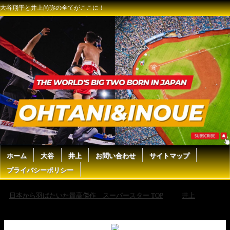
大谷翔平と井上尚弥の全てがここに！
ホーム
大谷
井上
お問い合わせ
サイトマップ
プライバシーポリシー
日本から羽ばたいた最高傑作 スーパースター TOP
井上
【当日体重は？】井上尚弥のファイトマネーが最高額！！PFPランキン
グ更新！試合のダメージなし！