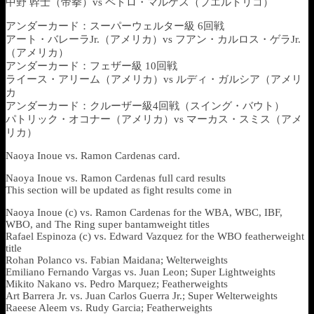
中野 幹士（帝拳）vs ペドロ・マルケス（プエルトリコ）
アンダーカード：スーパーウェルター級 6回戦
アート・バレーラJr.（アメリカ）vs フアン・カルロス・ゲラJr.
（アメリカ）
アンダーカード：フェザー級 10回戦
ライース・アリーム（アメリカ）vs ルディ・ガルシア（アメリ
カ
アンダーカード：クルーザー級4回戦（スイング・バウト）
パトリック・オコナー（アメリカ）vs マーカス・スミス（アメ
リカ）
Naoya Inoue vs. Ramon Cardenas card.
Naoya Inoue vs. Ramon Cardenas full card results
This section will be updated as fight results come in
Naoya Inoue (c) vs. Ramon Cardenas for the WBA, WBC, IBF,
WBO, and The Ring super bantamweight titles
Rafael Espinoza (c) vs. Edward Vazquez for the WBO featherweight
title
Rohan Polanco vs. Fabian Maidana; Welterweights
Emiliano Fernando Vargas vs. Juan Leon; Super Lightweights
Mikito Nakano vs. Pedro Marquez; Featherweights
Art Barrera Jr. vs. Juan Carlos Guerra Jr.; Super Welterweights
Raeese Aleem vs. Rudy Garcia; Featherweights