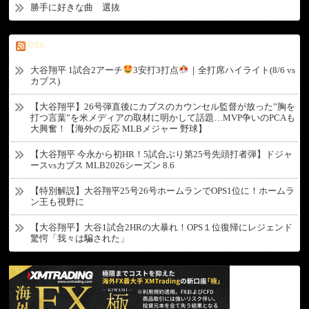
勝手に好きな曲 選抜
RSS
大谷翔平 1試合2アーチ
3安打3打点
｜全打席ハイライト(8/6 vs
カブス)
【大谷翔平】26号弾直後にカブスのカウンセル監督が放った”胸を
打つ言葉”を米メディアの取材に明かして話題…MVP争いのPCAも
大興奮！【海外の反応 MLBメジャー 野球】
【大谷翔平 今永から初HR！5試合ぶり第25号先頭打者弾】ドジャ
ースvsカブス MLB2026シーズン 8.6
【特別解説】大谷翔平25号26号ホームランでOPS1位に！ホームラ
ン王も視野に
【大谷翔平】大谷1試合2HRの大暴れ！OPS１位復帰にレジェンド
驚愕「我々は騙された」