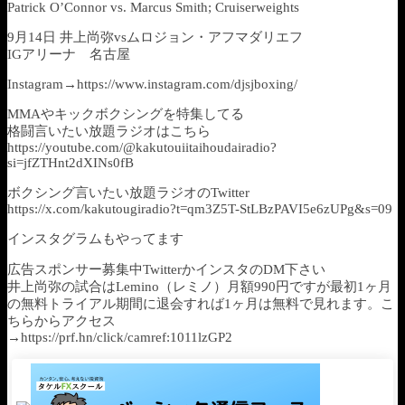
Patrick O’Connor vs. Marcus Smith; Cruiserweights
9月14日 井上尚弥vsムロジョン・アフマダリエフ
IGアリーナ 名古屋
Instagram→https://www.instagram.com/djsjboxing/
MMAやキックボクシングを特集してる
格闘言いたい放題ラジオはこちら
https://youtube.com/@kakutouiitaihoudairadio?
si=jfZTHnt2dXINs0fB
ボクシング言いたい放題ラジオのTwitter
https://x.com/kakutougiradio?t=qm3Z5T-StLBzPAVI5e6zUPg&s=09
インスタグラムもやってます
広告スポンサー募集中TwitterかインスタのDM下さい
井上尚弥の試合はLemino（レミノ）月額990円ですが最初1ヶ月
の無料トライアル期間に退会すれば1ヶ月は無料で見れます。こ
ちらからアクセス
→https://prf.hn/click/camref:1011lzGP2