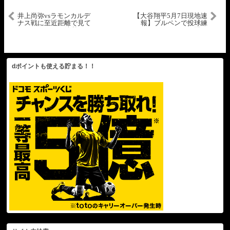
井上尚弥vsラモンカルデ
【大谷翔平5月7日現地速
ナス戦に至近距離で見て
報】ブルペンで投球練
いたカルデナス陣営のジ
習！
ョエル・ディアストレー
ナーが放ったある一言が
ヤバい【ボクシング】
dポイントも使える貯まる！！