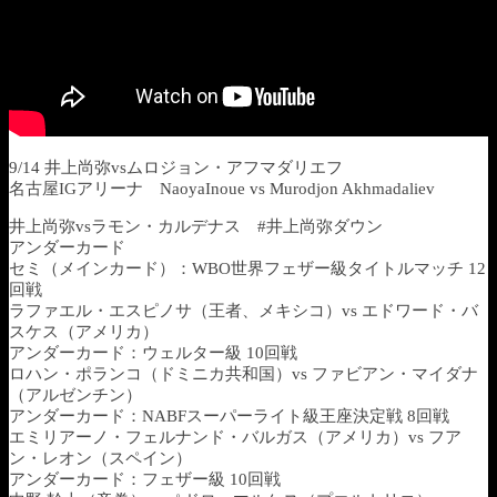
9/14 井上尚弥vsムロジョン・アフマダリエフ
名古屋IGアリーナ NaoyaInoue vs Murodjon Akhmadaliev
井上尚弥vsラモン・カルデナス #井上尚弥ダウン
アンダーカード
セミ（メインカード）：WBO世界フェザー級タイトルマッチ 12
回戦
ラファエル・エスピノサ（王者、メキシコ）vs エドワード・バ
スケス（アメリカ）
アンダーカード：ウェルター級 10回戦
ロハン・ポランコ（ドミニカ共和国）vs ファビアン・マイダナ
（アルゼンチン）
アンダーカード：NABFスーパーライト級王座決定戦 8回戦
エミリアーノ・フェルナンド・バルガス（アメリカ）vs フア
ン・レオン（スペイン）
アンダーカード：フェザー級 10回戦