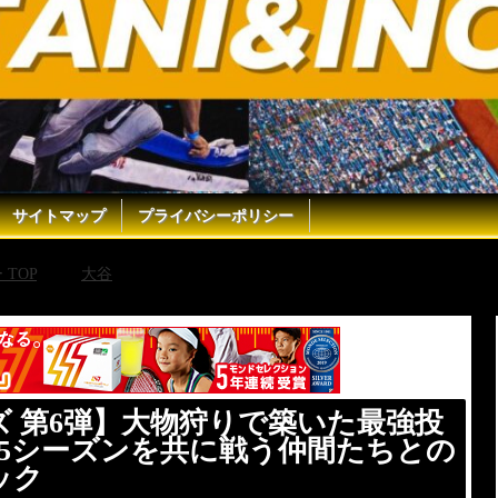
サイトマップ
プライバシーポリシー
TOP
大谷
【大谷翔平vs○○シリーズ 第6弾】大物狩りで築
ーズ 第6弾】大物狩りで築いた最強投
25シーズンを共に戦う仲間たちとの
ック