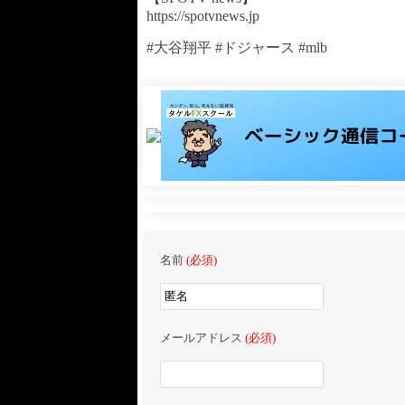
https://spotvnews.jp
#大谷翔平 #ドジャース #mlb
名前
(必須)
メールアドレス
(必須)