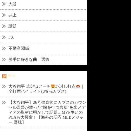
大谷
井上
話題
FX
不動産関係
勝手に好きな曲 選抜
RSS
大谷翔平 1試合2アーチ
3安打3打点
｜
全打席ハイライト(8/6 vsカブス)
【大谷翔平】26号弾直後にカブスのカウン
セル監督が放った”胸を打つ言葉”を米メデ
ィアの取材に明かして話題…MVP争いの
PCAも大興奮！【海外の反応 MLBメジャ
ー 野球】