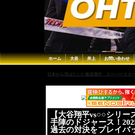
ホーム
大谷
井上
お問い合わせ
日本から羽ばたいた最高傑作 スーパースター 
に戦う仲間たちとの過去の対決をプレイバック
【大谷翔平vs○○シリ
手陣のドジャース！20
過去の対決をプレイバ