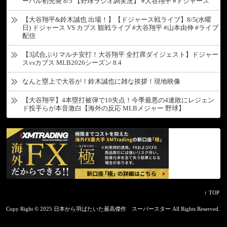
ーバル初先発 8/5 【野球ラジオ調実況】 #大谷翔平 #ドジャース
【大谷翔平&鈴木誠也 出場！】【ドジャース戦ライブ】8/5(水曜
日) ドジャース VS カブス 観戦ライブ #大谷翔平 #山本由伸 #ライブ
配信
【3試合ぶりマルチ安打！大谷翔平 全打席ダイジェスト】ドジャー
スvsカブス MLB2026シーズン 8.4
なんと塁上で大谷が！鈴木誠也に雑な挨拶！現地映像
【大谷翔平】4本塁打被弾で10失点！今季最悪の4連敗にレジェン
ド投手らが本音激白【海外の反応 MLBメジャー 野球】
↑ TOP
Copy Right ©
2025 日本から羽ばたいた最高傑作 スーパースター
All Rights Reserved.