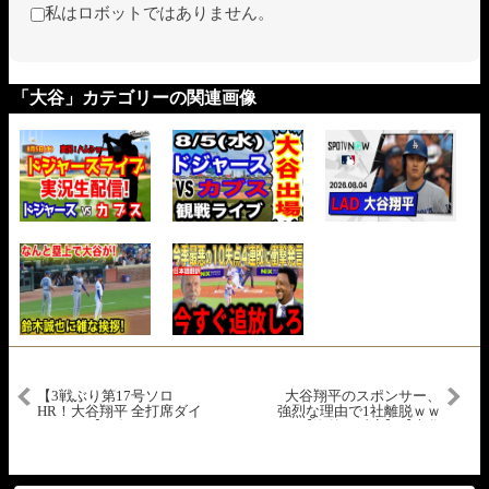
私はロボットではありません。
「大谷」カテゴリーの関連画像
【3戦ぶり第17号ソロ
大谷翔平のスポンサー、
HR！大谷翔平 全打席ダイ
強烈な理由で1社離脱ｗｗ
ジェスト】ダイヤモンド
ｗ【海外の反応】【大谷
バックスvsドジャース
翔平】【なんｊ】【2ch】
MLB2025シーズン 5.20
【プロ野球】【甲子園】
【MLB】