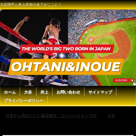
大谷翔平と井上尚弥の全てがここに！
ホーム
大谷
井上
お問い合わせ
サイトマップ
プライバシーポリシー
日本から羽ばたいた最高傑作 スーパースター TOP
大谷
【大谷翔平 第17号ソロHRで直近16戦10発！ベッツも2打席連発と反撃の
狼煙をあげる】ダイヤモンドバックスvsドジャース MLB2025シーズン
5.20