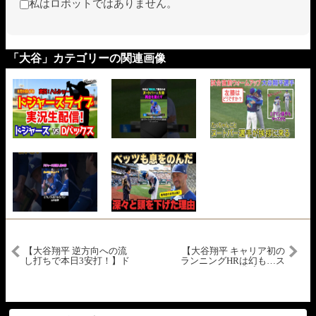
私はロボットではありません。
「大谷」カテゴリーの関連画像
【大谷翔平 逆方向への流
【大谷翔平 キャリア初の
し打ちで本日3安打！】ド
ランニングHRは幻も…ス
ジャースvsエンゼルス フ
リーベース＆送球エラー
リーウェイ・シリーズ
でホーム生還！】ドジャ
MLB2026シーズン 5.18
ースvsエンゼルス フリー
ウェイ・シリーズ
MLB2026シーズン 5.17