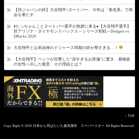
【侍ジャパンの絆】大谷翔平×ヌートバー、今年は「寒色系」で再
会を果たす
♦たっちゃんことヌートバー選手が挨拶に来る♦【大谷翔平選手】
対アリゾナ・ダイヤモンドバックス～シリーズ初戦～Dodgers vs
DBacks 2026
大谷翔平と山本由伸のドジャース同期の絆が尊すぎる…！
【大谷翔平】ベッツが目撃した“深すぎるお辞儀”に驚き…着物姿
の女性へ示した敬意、その理由とは？
↑ TOP
Copy Right ©
2026 日本から羽ばたいた最高傑作 スーパースター
All Rights Reserved.