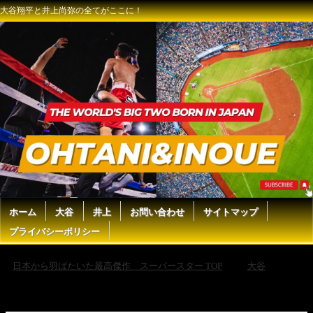
大谷翔平と井上尚弥の全てがここに！
ホーム
大谷
井上
お問い合わせ
サイトマップ
プライバシーポリシー
日本から羽ばたいた最高傑作 スーパースター TOP
大谷
【大谷翔平 本日5打点の大暴れ！満塁で走者一掃の3点タイムリーツーベ
ース】ドジャースvsエンゼルス フリーウェイ・シリーズ MLB2026シー
ズン 5.17