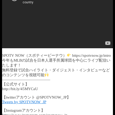
SPOTV NOW（スポティービーナウ）
https://spotvnow.jp/intro
今年もMLBの試合を日本人選手所属球団を中心にライブ配信い
たします！
無料登録で試合ハイライト・ダイジェスト・インタビューなど
のコンテンツを視聴可能
————————————–
【公式サイト】
http://bit.ly/45MYCaU
【twitterアカウント @SPOTVNOW_JP】
Tweets by SPOTVNOW_JP
【Instagramアカウント】
https://www.instagram.com/spotvnow_jp