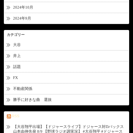
2024年10月
2024年9月
カテゴリー
大谷
井上
話題
FX
不動産関係
勝手に好きな曲 選抜
RSS
【大谷翔平出場】【ドジャースライブ】ドジャース対Dバックス
山本由伸先発 8/9 【野球ラジオ調実況】 #大谷翔平 #ドジャース