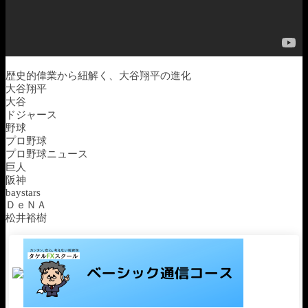
歴史的偉業から紐解く、大谷翔平の進化
大谷翔平
大谷
ドジャース
野球
プロ野球
プロ野球ニュース
巨人
阪神
baystars
ＤｅＮＡ
松井裕樹