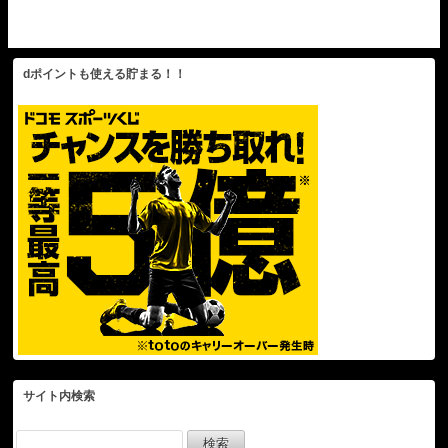
ドルを贈与する!」突然の
な回答ｗｗｗ【海外の反
衝撃にサバシア呆然 ! 全世
応】【大谷翔平】【なん
界で恐ろしい非難の嵐!
ｊ】【2ch】【プロ野球】
【甲子園】【MLB】
dポイントも使える貯まる！！
サイト内検索