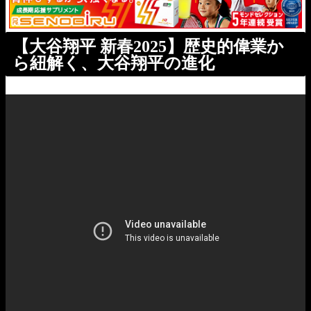
【大谷翔平 新春2025】歴史的偉業か
ら紐解く、大谷翔平の進化