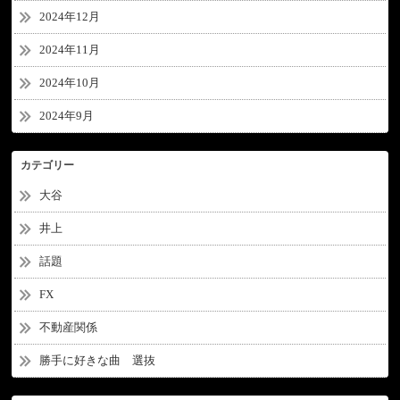
2024年12月
2024年11月
2024年10月
2024年9月
カテゴリー
大谷
井上
話題
FX
不動産関係
勝手に好きな曲 選抜