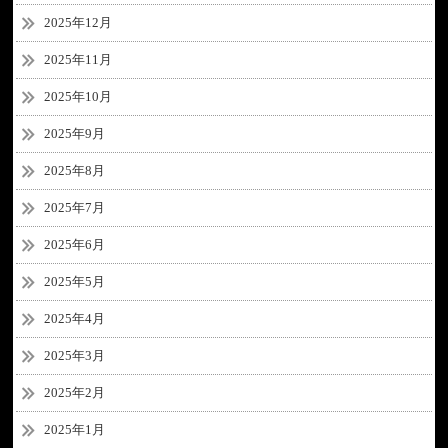
2025年12月
2025年11月
2025年10月
2025年9月
2025年8月
2025年7月
2025年6月
2025年5月
2025年4月
2025年3月
2025年2月
2025年1月