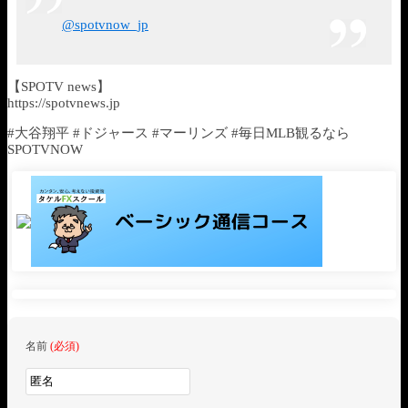
@spotvnow_jp
【SPOTV news】
https://spotvnews.jp
#大谷翔平 #ドジャース #マーリンズ #毎日MLB観るなら
SPOTVNOW
名前
(必須)