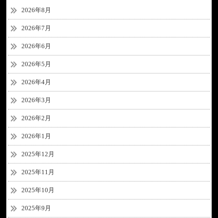
2026年8月
2026年7月
2026年6月
2026年5月
2026年4月
2026年3月
2026年2月
2026年1月
2025年12月
2025年11月
2025年10月
2025年9月