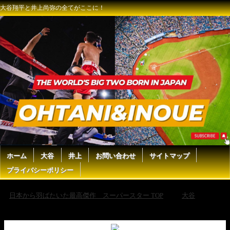
大谷翔平と井上尚弥の全てがここに！
ホーム
大谷
井上
お問い合わせ
サイトマップ
プライバシーポリシー
日本から羽ばたいた最高傑作 スーパースター TOP
大谷
【大谷翔平 初球を捉え2試合連続の第10号特大同点HR！】ドジャースvs
マーリンズ MLB2025シーズン 5.7