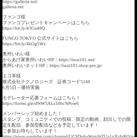
https://galleria.net/
galleria.net
ファンゴ様
ファンゴプレゼントキャンペーンはこちら
https://bit.ly/43Ga48Q
FUNGO TOKYO 公式サイトはこちら
https://bit.ly/4kOg5Wz
奥州いわい様
からあげ家奥州いわいHP：https://iwai181.net/
奥州いわいネットHP：https://iwai181.shop-pro.jp/
エコ革様
株式会社テクノロジーズ 証券コード5248
6月5日～優待実施
モデレーター応募フォームはこちら！
https://forms.gle/d9tW5ALs18bcNPow6
メンバーシップ始めました！
スタンプ、コミュニティでの投稿、限定の動画、顔出しでの限
定生配信、参加型配信などを予定しています！
ご参加お待ちしています！
https://www.youtube.com/channel/UCSDobaWqvIttZUa1xXi4sRQ/jo