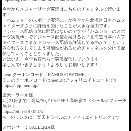
今年からメジャーリーグ実況はこちらのチャンネルで行いま
す！
「ハムショーのスポーツ実況ch」が今季から北海道日本ハムフ
ァイターズさまに許諾を受けたことが大きな理由です。
ドジャース配信自体に問題はないのですが「ハムショーのスポ
ーツ実況ch」でドジャース配信を続けると「北海道日本ハムフ
ァイターズさまがドジャース配信も許諾してるのか？」という
みられ方をしてしまう可能性があるためチャンネルを分けて配
信していくこととなりました。
とはいえ、今季も変わらず実況配信していきます！
楽しんでいきましょう！よろしくお願いします！
menuクーポンコード「HAMUSHOWTIME」
※このクーポンコードはmenuのアフィリエイトコードです
https://app.menu.jp/
楽天トラベル様
4月21日まで！高級宿が10%OFF！高級宿スペシャルオファー実
施中！
https://bit.ly/3RkMd7s
※このリンクは、楽天トラベルのアフィリエイトリンクです
スポンサー：GALLERIA様