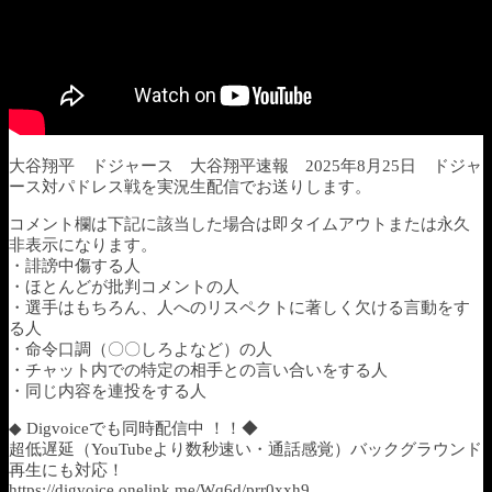
大谷翔平 ドジャース 大谷翔平速報 2025年8月25日 ドジャ
ース対パドレス戦を実況生配信でお送りします。
コメント欄は下記に該当した場合は即タイムアウトまたは永久
非表示になります。
・誹謗中傷する人
・ほとんどが批判コメントの人
・選手はもちろん、人へのリスペクトに著しく欠ける言動をす
る人
・命令口調（〇〇しろよなど）の人
・チャット内での特定の相手との言い合いをする人
・同じ内容を連投をする人
◆ Digvoiceでも同時配信中 ！！◆
超低遅延（YouTubeより数秒速い・通話感覚）バックグラウンド
再生にも対応！
https://digvoice.onelink.me/Wq6d/prr0xxh9