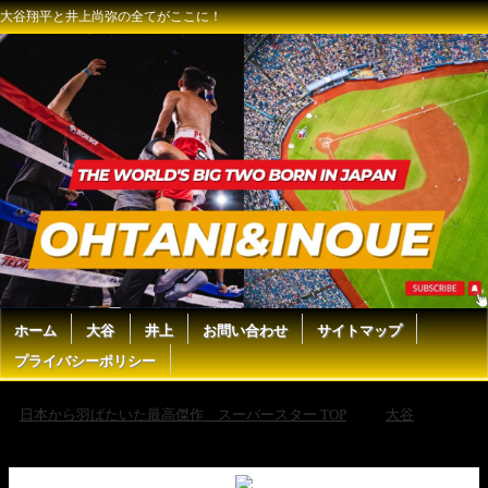
大谷翔平と井上尚弥の全てがここに！
ホーム
大谷
井上
お問い合わせ
サイトマップ
プライバシーポリシー
日本から羽ばたいた最高傑作 スーパースター TOP
大谷
【大谷翔平出場】【ドジャース】ドジャース対パドレス 山本由伸先発
8/25 【ラジオ調実況】