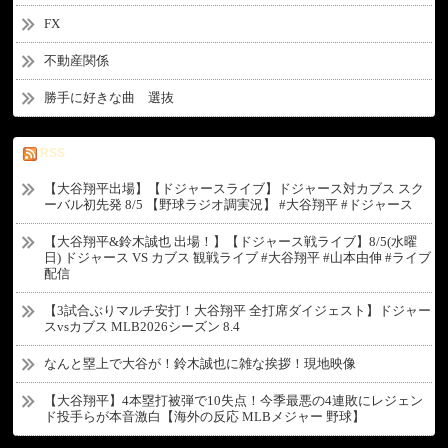
FX
不動産関係
勝手に好きな曲 選抜
RSS
【大谷翔平出場】【ドジャースライブ】ドジャース対カブス スク
ーバル初先発 8/5 【野球ラジオ調実況】 #大谷翔平 #ドジャース
【大谷翔平&鈴木誠也 出場！】【ドジャース戦ライブ】8/5(水曜
日) ドジャース VS カブス 観戦ライブ #大谷翔平 #山本由伸 #ライブ
配信
【3試合ぶりマルチ安打！大谷翔平 全打席ダイジェスト】ドジャー
スvsカブス MLB2026シーズン 8.4
なんと塁上で大谷が！鈴木誠也に雑な挨拶！現地映像
【大谷翔平】4本塁打被弾で10失点！今季最悪の4連敗にレジェン
ド投手らが本音激白【海外の反応 MLBメジャー 野球】