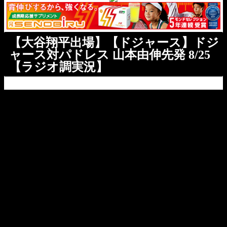
【大谷翔平出場】【ドジャース】ドジ
ャース対パドレス 山本由伸先発 8/25
【ラジオ調実況】