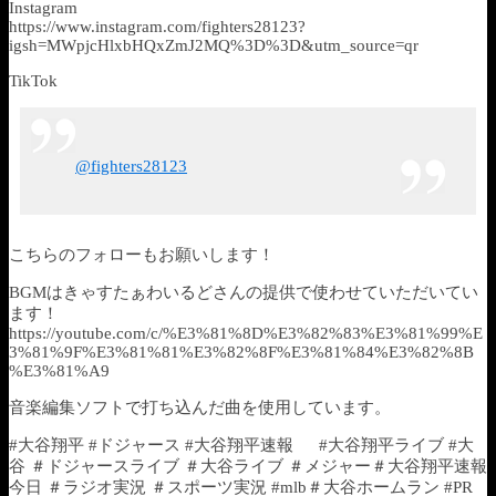
Instagram
https://www.instagram.com/fighters28123?
igsh=MWpjcHlxbHQxZmJ2MQ%3D%3D&utm_source=qr
TikTok
@fighters28123
こちらのフォローもお願いします！
BGMはきゃすたぁわいるどさんの提供で使わせていただいてい
ます！
https://youtube.com/c/%E3%81%8D%E3%82%83%E3%81%99%E
3%81%9F%E3%81%81%E3%82%8F%E3%81%84%E3%82%8B
%E3%81%A9
音楽編集ソフトで打ち込んだ曲を使用しています。
#大谷翔平 #ドジャース #大谷翔平速報 #大谷翔平ライブ #大
谷 ＃ドジャースライブ ＃大谷ライブ ＃メジャー＃大谷翔平速報
今日 ＃ラジオ実況 ＃スポーツ実況 #mlb＃大谷ホームラン #PR