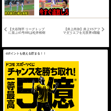
【大谷翔平 リーグトップ
【井上尚弥】井上VSアフ
に並ぶ45号HRは松井裕樹
マダリエフを元世界4階級
からダメ押し弾！】ドジ
制覇王者が衝撃分析！井
ャースvsパドレス
上は強くて知的のあるフ
MLB2025シーズン 8.25
ァイターだ！フェザー級
に上げるべき！？【海外
の反応】
dポイントも使える貯まる！！