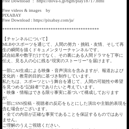
Free Download ： https://dova-s.jp/bgm/play18717.html
Free videos & images by
PIXABAY
Free Download : https://pixabay.com/ja/
******************************************
【チャンネルについて】
MLBやスポーツを通じて、人間の努力・挑戦・友情、そして再
生の瞬間を描くドキュメンタリーチャンネルです。
試合結果や数字だけでなく、その裏にある人間ドラマを丁寧に
伝え、見る人の心に残る“現実のストーリー”を届けます。
一部にAI生成による映像・音声演出を含みますが、報道および
文化的・教育的目的に基づき制作しています。
私たちは、スポーツという舞台を通じて、人間の可能性や希望
を見つめる“記録者”でありたいと考えています。
・映像・情報はできる限り事実に基づいて構成しております
が、
一部にSNS投稿・視聴者の反応をもとにした演出や主観的表現を
含む場合がございます。
・全ての内容が正確な事実であることを保証するものではあり
ません。
ご理解のうえご視聴ください。