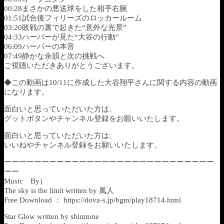
00:28まさかの悪送球をした相手右腕
01:51試合後フィリーズのロッカールーム
03:20敗戦の裏で起きた“意外な光景”
04:33ハーパーが見た“大谷の行動”
06:09ハーパーの本音
07:49静かな余韻と次の挑戦へ
ご視聴いただきありがとうございます。
◆この動画は10/11に作成した大谷翔平さんに関する内容の動画
になります。
面白いと思っていただいた方は、
グットボタンやチャンネル登録をお願いいたします。
面白いと思っていただいた方は、
いいねやチャンネル登録をお願いいたします。
ーーーーーーーーーーーーーーーーーーーーーーーーーーーー
ーー
Music By）
The sky is the limit written by 風人
Free Download ： https://dova-s.jp/bgm/play18714.html
Star Glow written by shimtone