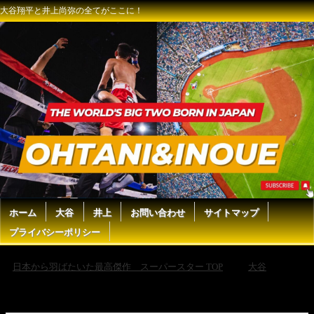
大谷翔平と井上尚弥の全てがここに！
ホーム
大谷
井上
お問い合わせ
サイトマップ
プライバシーポリシー
日本から羽ばたいた最高傑作 スーパースター TOP
大谷
【大谷翔平】試合後大谷翔平がとった敗戦投手への“神対応”に感動の
涙…スーパースターからの言葉にカーカリングが漏らした”本音”がヤバ
い【海外の反応】