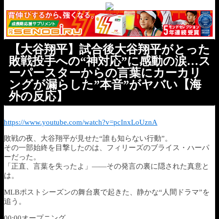
【大谷翔平】試合後大谷翔平がとった
敗戦投手への“神対応”に感動の涙…ス
ーパースターからの言葉にカーカリ
ングが漏らした”本音”がヤバい【海
外の反応】
https://www.youtube.com/watch?v=pcInxLoUznA
敗戦の夜、大谷翔平が見せた“誰も知らない行動”。
その一部始終を目撃したのは、フィリーズのブライス・ハーパ
ーだった。
「正直、言葉を失ったよ」――その発言の裏に隠された真意と
は。
MLBポストシーズンの舞台裏で起きた、静かな“人間ドラマ”を
追う。
00:00オープニング