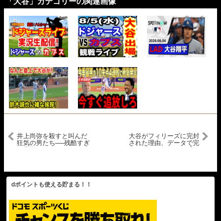
「大谷」カテゴリーの関連画像
井上尚弥を殺すと叫んだ
大谷がフィリーズに完封
狂気の男たち──残酷すぎ
された理由、データで完
る最期！
全解明される…！！【海
外反応】
dポイントも使える貯まる！！