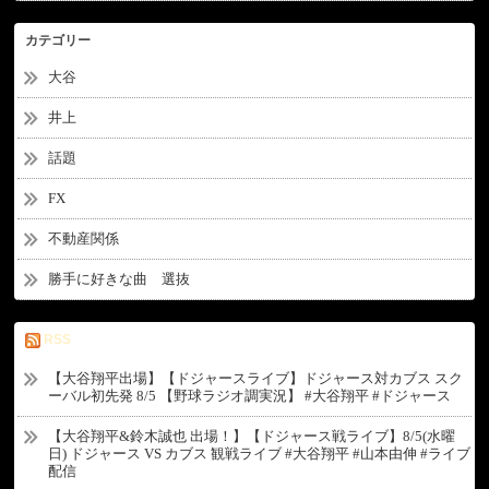
カテゴリー
大谷
井上
話題
FX
不動産関係
勝手に好きな曲 選抜
RSS
【大谷翔平出場】【ドジャースライブ】ドジャース対カブス スク
ーバル初先発 8/5 【野球ラジオ調実況】 #大谷翔平 #ドジャース
【大谷翔平&鈴木誠也 出場！】【ドジャース戦ライブ】8/5(水曜
日) ドジャース VS カブス 観戦ライブ #大谷翔平 #山本由伸 #ライブ
配信