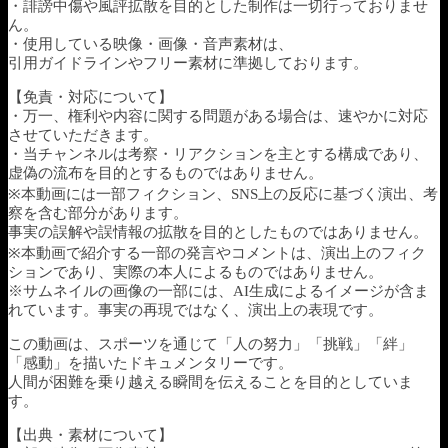
・誹謗中傷や風評拡散を目的とした制作は一切行っておりませ
ん。
・使用している映像・画像・音声素材は、
引用ガイドラインやフリー素材に準拠しております。
【免責・対応について】
・万一、権利や内容に関する問題がある場合は、速やかに対応
させていただきます。
・当チャンネルは考察・リアクションを主とする構成であり、
虚偽の流布を目的とするものではありません。
※本動画には一部フィクション、SNS上の反応に基づく演出、考
察を含む部分があります。
事実の誤解や誤情報の拡散を目的としたものではありません。
※本動画で紹介する一部の発言やコメントは、演出上のフィク
ションであり、実際の本人によるものではありません。
※サムネイルの画像の一部には、AI生成によるイメージが含ま
れています。事実の再現ではなく、演出上の表現です。
この動画は、スポーツを通じて「人の努力」「挑戦」「絆」
「感動」を描いたドキュメンタリーです。
人間が困難を乗り越える瞬間を伝えることを目的としていま
す。
【出典・素材について】