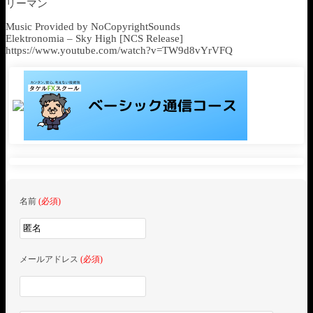
リーマン
Music Provided by NoCopyrightSounds
Elektronomia – Sky High [NCS Release]
https://www.youtube.com/watch?v=TW9d8vYrVFQ
名前
(必須)
メールアドレス
(必須)