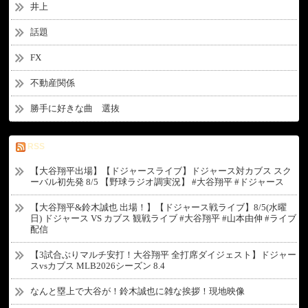
井上
話題
FX
不動産関係
勝手に好きな曲 選抜
RSS
【大谷翔平出場】【ドジャースライブ】ドジャース対カブス スク
ーバル初先発 8/5 【野球ラジオ調実況】 #大谷翔平 #ドジャース
【大谷翔平&鈴木誠也 出場！】【ドジャース戦ライブ】8/5(水曜
日) ドジャース VS カブス 観戦ライブ #大谷翔平 #山本由伸 #ライブ
配信
【3試合ぶりマルチ安打！大谷翔平 全打席ダイジェスト】ドジャー
スvsカブス MLB2026シーズン 8.4
なんと塁上で大谷が！鈴木誠也に雑な挨拶！現地映像