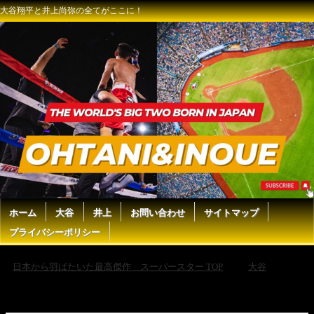
大谷翔平と井上尚弥の全てがここに！
ホーム
大谷
井上
お問い合わせ
サイトマップ
プライバシーポリシー
日本から羽ばたいた最高傑作 スーパースター TOP
大谷
【大谷翔平】真美子夫人とハワイ島で結婚式並みの特別パーティーを開
催！大切な人に囲まれ盛大に祝福され最高の時間を過ごす【大谷翔平/海
外の反応】