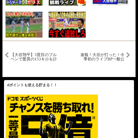
【大谷翔平】3度目のブル
速報！大谷が打った！今
ペンで驚異の153キロを計
季初のライブBP一般公
測にレジェンド驚嘆！
開！2.23現地映像
「DHは153キロの速球は
投げれないだろ」
dポイントも使える貯まる！！