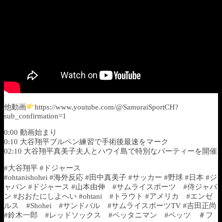
他動画
https://www.youtube.com/@SamuraiSportCH?
sub_confirmation=1
0:00 動画始まり
0:10 大谷翔平ブルペン練習で手術後最速をマーク
02:10 大谷翔平真美子夫人とハウイ島で特別なパーティーを開催
#大谷翔平 #ドジャース
#ohtanishohei #海外反応 #田中真美子 #サッカー #野球 #日本 #ジ
ャパン #ドジャース #山本由伸 #サムライスポーツ #侍ジャパ
ン #おおたにしよへい #ohtani #トラウト #アメリカ #エンゼ
ルス #Shohei #サンドバル #サムライスポーツTV #吉田正尚
#鈴木一郎 #レッドソックス #ベッタニマン #ベッツ ＃フ