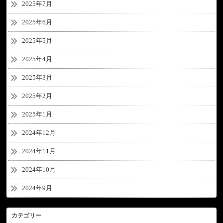
2025年7月
2025年6月
2025年5月
2025年4月
2025年3月
2025年2月
2025年1月
2024年12月
2024年11月
2024年10月
2024年9月
カテゴリー