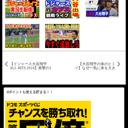
【ドジャース大谷翔平
【大谷翔平の体のヒミ
ALL HITS 2024】衝撃の1
ツ】なぜ一気に体を大き
試合3本塁打を含む6安打
くしても大丈夫だった?
10打点で前人未到の50-50
「石橋貴明のGATE7」
を達成、チームの3年連続
地区優勝に貢献した9月の
全安打を振り返る！
dポイントも使える貯まる！！