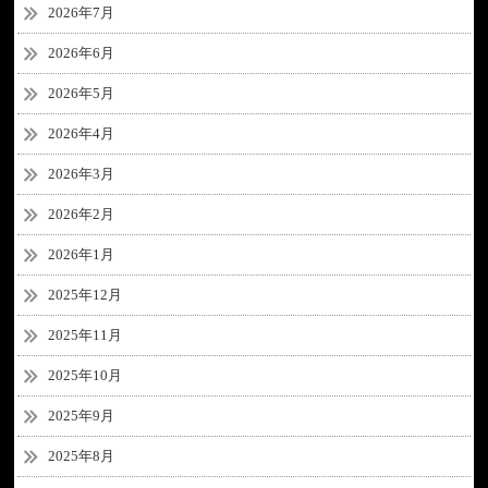
2026年7月
2026年6月
2026年5月
2026年4月
2026年3月
2026年2月
2026年1月
2025年12月
2025年11月
2025年10月
2025年9月
2025年8月