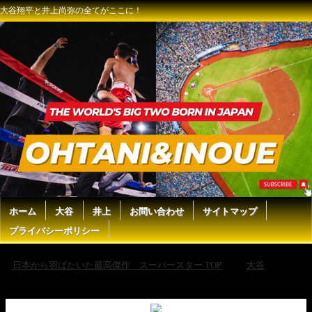
大谷翔平と井上尚弥の全てがここに！
ホーム
大谷
井上
お問い合わせ
サイトマップ
プライバシーポリシー
日本から羽ばたいた最高傑作 スーパースター TOP
大谷
【大谷翔平】家族みんなが大谷ファン公言、ブルワーズ監督が衝撃本音
「正直に言うと…」【海外の反応/ドジャース/MLB】