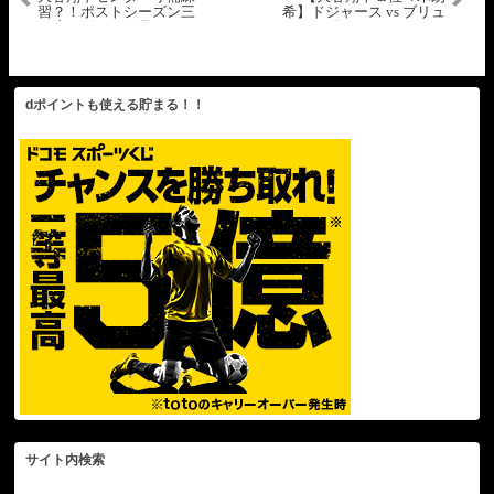
習？！ポストシーズン三
希】ドジャース vs ブリュ
刀流デビューも見られる
ワーズ
ナ・リーグ優勝
か？！【現地映像】2025
決定シリーズ第1戦LIVE
年10月13日 NLCSブリュ
25/10/14
ワーズ戦
dポイントも使える貯まる！！
サイト内検索