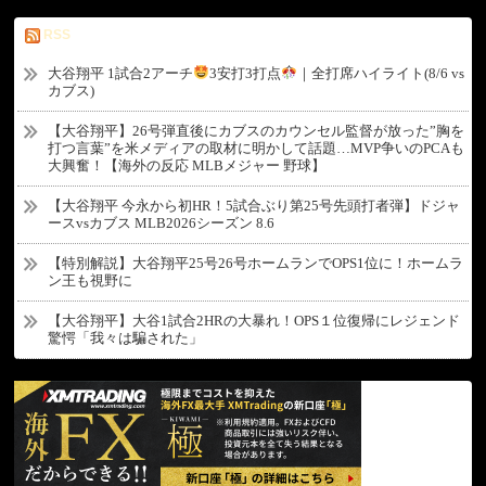
RSS
大谷翔平 1試合2アーチ
3安打3打点
｜全打席ハイライト(8/6 vs
カブス)
【大谷翔平】26号弾直後にカブスのカウンセル監督が放った”胸を
打つ言葉”を米メディアの取材に明かして話題…MVP争いのPCAも
大興奮！【海外の反応 MLBメジャー 野球】
【大谷翔平 今永から初HR！5試合ぶり第25号先頭打者弾】ドジャ
ースvsカブス MLB2026シーズン 8.6
【特別解説】大谷翔平25号26号ホームランでOPS1位に！ホームラ
ン王も視野に
【大谷翔平】大谷1試合2HRの大暴れ！OPS１位復帰にレジェンド
驚愕「我々は騙された」