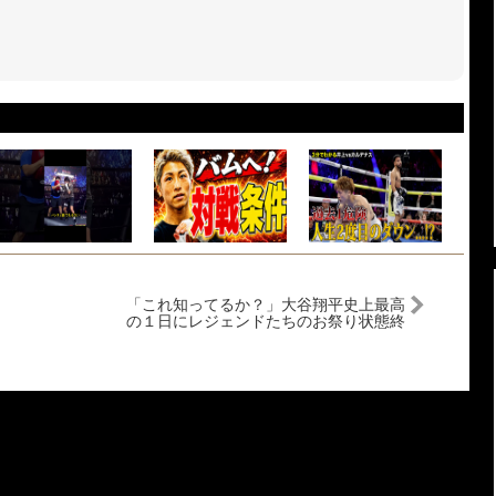
「これ知ってるか？」大谷翔平史上最高
の１日にレジェンドたちのお祭り状態終
わらず「まだ夢なんじゃないかって思う
んだ…」【海外の反応/ドジャー
ス/MLB】