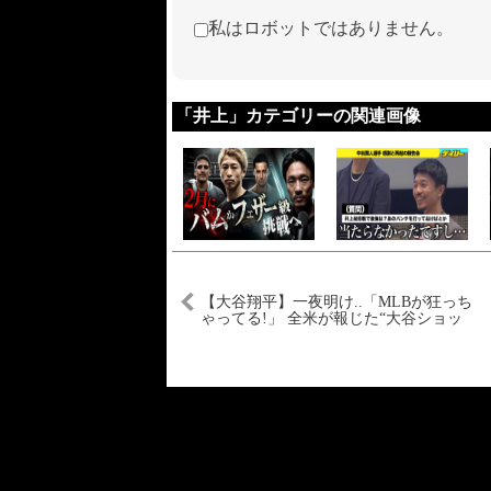
私はロボットではありません。
「井上」カテゴリーの関連画像
【大谷翔平】一夜明け..「MLBが狂っち
ゃってる!」 全米が報じた“大谷ショッ
ク”現象！打撃コーチが激白した感動の
裏側まで大公開！【最新情報／MLB／
海外の反応】