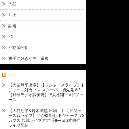
大谷
井上
話題
FX
不動産関係
勝手に好きな曲 選抜
RSS
【大谷翔平出場】【ドジャースライブ】ド
ジャース対カブス スクーバル初先発 8/5
【野球ラジオ調実況】 #大谷翔平 #ドジャ
ース
【大谷翔平&鈴木誠也 出場！】【ドジャ
ース戦ライブ】8/5(水曜日) ドジャース VS
カブス 観戦ライブ #大谷翔平 #山本由伸 #
ライブ配信