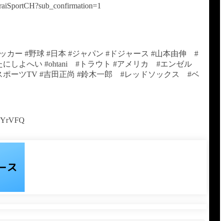
raiSportCH?sub_confirmation=1
子 #サッカー #野球 #日本 #ジャパン #ドジャース #山本由伸 #
しよへい #ohtani #トラウト #アメリカ #エンゼル
イスポーツTV #吉田正尚 #鈴木一郎 #レッドソックス #ベ
8vYrVFQ