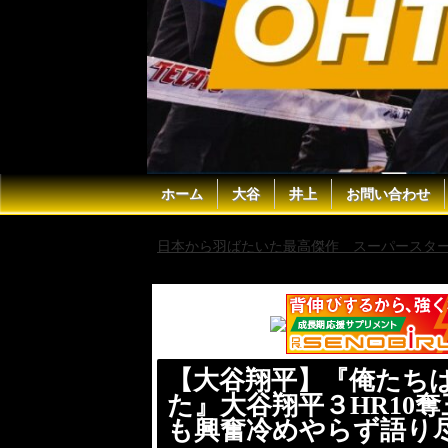
ホーム
大谷
井上
お問い合わせ
日本から羽ばたいた最高傑作 スーパースター 
夜”にMLBレジェンドも興奮冷めやらず語り尽
【大谷翔平】『俺たち
た』大谷翔平３HR10奪
も興奮冷めやらず語り