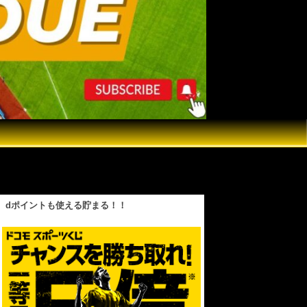
よかった』大谷翔平３HR10奪三振“伝説の
dポイントも使える貯まる！！