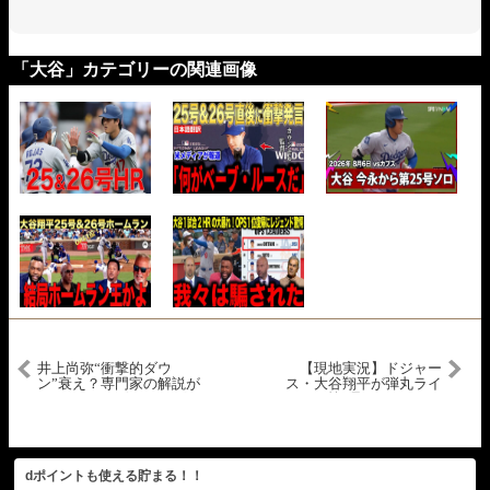
「大谷」カテゴリーの関連画像
井上尚弥“衝撃的ダウ
【現地実況】ドジャー
ン”衰え？専門家の解説が
ス・大谷翔平が弾丸ライ
ヤバすぎる#ボクシング #
ナーの第9号2ランホーム
井上尚弥 #カルデナス #京
ラン！「フェンスを超え
口紘人 #細川バレンタイン
なくても貫通していたか
#shorts
もしれない」
dポイントも使える貯まる！！