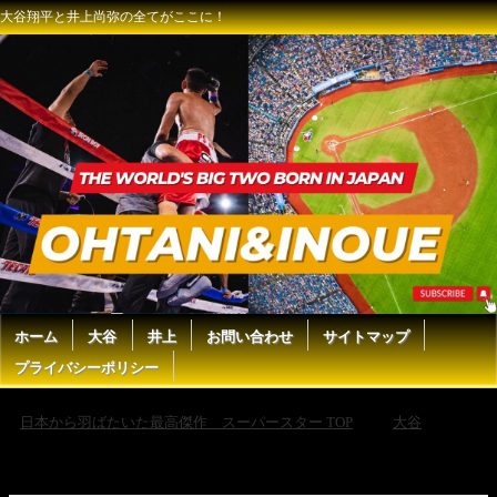
大谷翔平と井上尚弥の全てがここに！
ホーム
大谷
井上
お問い合わせ
サイトマップ
プライバシーポリシー
日本から羽ばたいた最高傑作 スーパースター TOP
大谷
【大谷翔平、2戦ぶり第9号弾丸2ラン！初スタメンのキム・ヘソンは2安
打1打点の活躍】ドジャースvsマーリンズ 試合ハイライト MLB2025シー
ズン 5.6