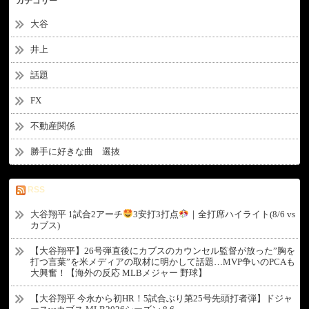
カテゴリー
大谷
井上
話題
FX
不動産関係
勝手に好きな曲 選抜
RSS
大谷翔平 1試合2アーチ
3安打3打点
｜全打席ハイライト(8/6 vs
カブス)
【大谷翔平】26号弾直後にカブスのカウンセル監督が放った”胸を
打つ言葉”を米メディアの取材に明かして話題…MVP争いのPCAも
大興奮！【海外の反応 MLBメジャー 野球】
【大谷翔平 今永から初HR！5試合ぶり第25号先頭打者弾】ドジャ