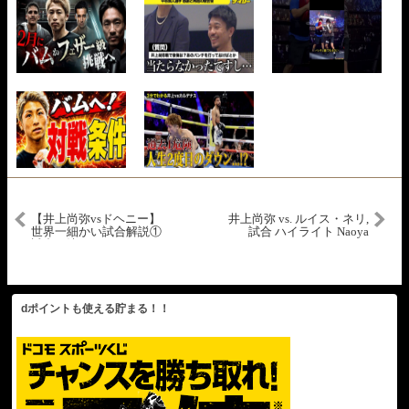
【井上尚弥vsドヘニー】
井上尚弥 vs. ルイス・ネリ,
世界一細かい試合解説①
試合 ハイライト Naoya
試合を決めたモンスター
Inoue vs. Luis Nery –
のポジショニング
Highlights
dポイントも使える貯まる！！