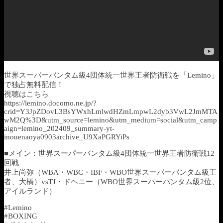
世界スーパーバンタム級4団体統一世界王者防衛戦を「Lemino」
で独占無料配信！
視聴はこちら
https://lemino.docomo.ne.jp/?
crid=Y3JpZDovL3BsYWxhLmlwdHZmLmpwL2dyb3VwL2JmMTA
wM2Q%3D&utm_source=lemino&utm_medium=social&utm_camp
aign=lemino_202409_summary-yt-
inouenaoya0903archive_U9XaPGRYiPs
■メイン：世界スーパーバンタム級4団体統一世界王者防衛戦12
回戦
井上尚弥（WBA・WBC・IBF・WBO世界スーパーバンタム級王
者、大橋）vsTJ・ドヘニー（WBO世界スーパーバンタム級2位、
アイルランド）
#Lemino
#BOXING