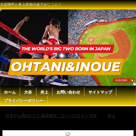
大谷翔平と井上尚弥の全てがここに！
ホーム
大谷
井上
お問い合わせ
サイトマップ
プライバシーポリシー
日本から羽ばたいた最高傑作 スーパースター TOP
井上
【井上尚弥×TJ・ドヘニー｜ハイライト】世界スーパーバンタム級4団体
統一世界王者防衛戦12R