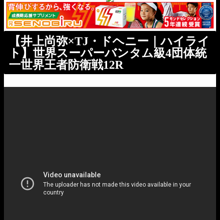
【井上尚弥×TJ・ドヘニー｜ハイライ
ト】世界スーパーバンタム級4団体統
一世界王者防衛戦12R