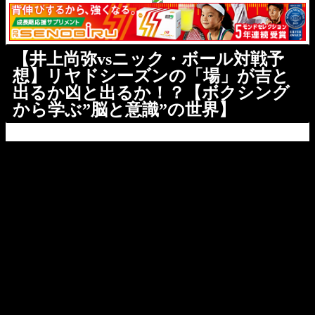
【井上尚弥vsニック・ボール対戦予
想】リヤドシーズンの「場」が吉と
出るか凶と出るか！？【ボクシング
から学ぶ”脳と意識”の世界】