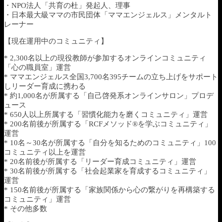
・NPO法人「共育の杜」発起人、理事
・日本最大級ママの市民団体「ママエンジェルス」メンタルト
レーナー
【現在運用中のコミュニティ】
* 2,300名以上の現役教師が参加するオンラインコミュニティ
「心の職員室」運営
* ママエンジェルス全国3,700名395チームの立ち上げをサポート
しリーダー育成に携わる
* 約1,000名が所属する「自己啓発系オンラインサロン」プロデ
ュース
* 650人以上所属する「習慣化能力を磨くコミュニティ」運営
* 200名前後が所属する「RCFメソッド®︎を学ぶコミュニティ」
運営
* 10名～30名が所属する「自分を知るためのコミュニティ」100
コミュニティ以上を運営
* 20名前後が所属する「リーダー育成コミュニティ」運営
* 30名前後が所属する「社会起業家を育成するコミュニティ」
運営
* 150名前後が所属する「家族関係から心の繋がりを再構築する
コミュニティ」運営
* その他多数