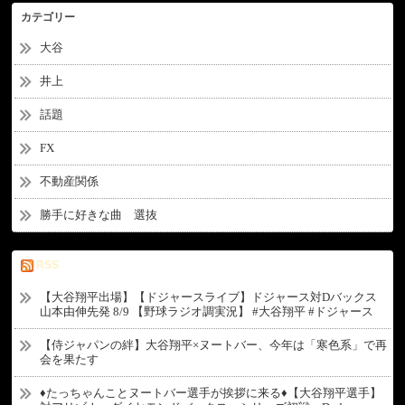
カテゴリー
大谷
井上
話題
FX
不動産関係
勝手に好きな曲 選抜
RSS
【大谷翔平出場】【ドジャースライブ】ドジャース対Dバックス
山本由伸先発 8/9 【野球ラジオ調実況】 #大谷翔平 #ドジャース
【侍ジャパンの絆】大谷翔平×ヌートバー、今年は「寒色系」で再
会を果たす
♦たっちゃんことヌートバー選手が挨拶に来る♦【大谷翔平選手】