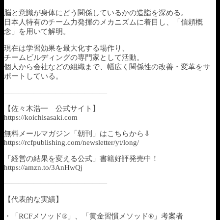
脳と意識が身体にどう関係しているかの造詣を深める。
日本人特有のチーム力発揮のメカニズムに着目し、「信頼概
念」を用いて解明。
現在は学習効果を最大化する場作り、
チームビルディングの専門家として活動。
個人から会社などの組織まで、幅広く関係性の改善・変革をサ
ポートしている。
——————————————
【佐々木浩一 公式サイト】
https://koichisasaki.com
無料メールマガジン「朝刊」はこちらから⇩
https://rcfpublishing.com/newsletter/yt/long/
「経営の結果を変える公式」書籍好評発売中！
https://amzn.to/3AnHwQj
——————————————
【代表的な実績】
・「RCFメソッド®」、「黄金習慣メソッド®」考案者