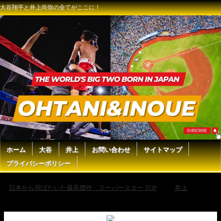
大谷翔平と井上尚弥の全てがここに！
ホーム
大谷
井上
お問い合わせ
サイトマップ
プライバシーポリシー
日本から羽ばたいた最高傑作 スーパースター TOP
井上
【井上尚弥vsニック・ボール対戦予想】リヤドシーズンの「場」が吉と
出るか凶と出るか！？【ボクシングから学ぶ”脳と意識”の世界】