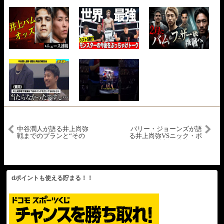
中谷潤人が語る井上尚弥
バリー・ジョーンズが語
戦までのプランと“その
る井上尚弥VSニック・ボ
後”タパレス、ネリよりは
ールの分析が的確すぎ
「右の選手とやりたい」
た…
階級はスーパーフェザー
までを視野
dポイントも使える貯まる！！