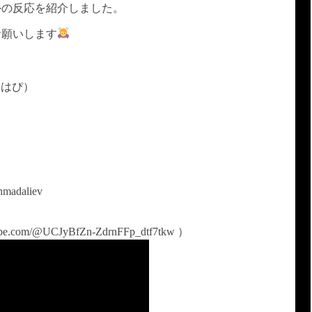
外の反応を紹介しました。
お願いします
なはぴ）
daliev
ube.com/@UCJyBfZn-ZdrnFFp_dtf7tkw ）