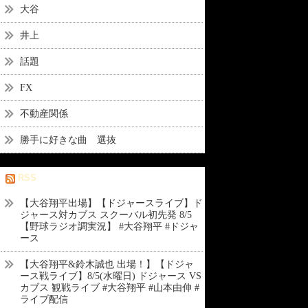
大谷
井上
話題
FX
不動産関係
勝手に好きな曲 選抜
RSS
【大谷翔平出場】【ドジャースライブ】ド
ジャース対カブス スクーバル初先発 8/5
【野球ラジオ調実況】 #大谷翔平 #ドジャ
ース
【大谷翔平&鈴木誠也 出場！】【ドジャ
ース戦ライブ】8/5(水曜日) ドジャース VS
カブス 観戦ライブ #大谷翔平 #山本由伸 #
ライブ配信