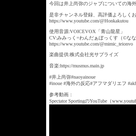
今回は井上尚弥のジャブについての海
是非チャンネル登録、高評価よろしく
https://www.youtube.com/@Honkakutou
使用音源:VOICEVOX「青山龍星」
CV:みみっく=わんだぁぼっくす（©な
https://www.youtube.com/@mimic_teionvo
楽曲提供:株式会社光サプライズ
音楽:https://musmus.main.jp
#井上尚弥#naoyainoue
#inoue #海外の反応#アフマダリエフ #akhma
参考動画：
Spectator SportingのYouTube（www.yout