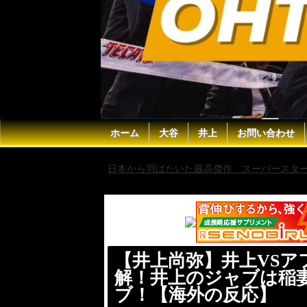
ホーム
大谷
井上
お問い合わせ
日本から羽ばたいた最高傑作 スーパースター 
でも通用するジャブ！【海外の反応】
【井上尚弥】井上VS
解！井上のジャブは稲
ブ！【海外の反応】