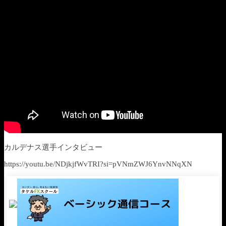
カルデナス選手インタビュー
https://youtu.be/NDjkjfWvTRI?si=pVNmZWJ6YnvNNqXN