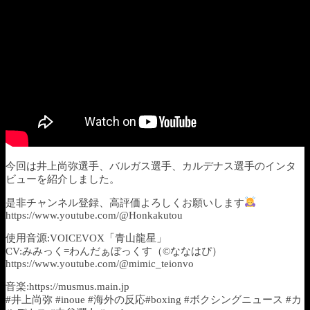
今回は井上尚弥選手、バルガス選手、カルデナス選手のインタ
ビューを紹介しました。
是非チャンネル登録、高評価よろしくお願いします
https://www.youtube.com/@Honkakutou
使用音源:VOICEVOX「青山龍星」
CV:みみっく=わんだぁぼっくす（©ななはぴ）
https://www.youtube.com/@mimic_teionvo
音楽:https://musmus.main.jp
#井上尚弥 #inoue #海外の反応#boxing #ボクシングニュース #カ