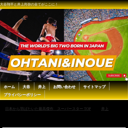
大谷翔平と井上尚弥の全てがここに！
ホーム
大谷
井上
お問い合わせ
サイトマップ
プライバシーポリシー
日本から羽ばたいた最高傑作 スーパースター TOP
井上
【井上尚弥】井上がついにラスベガス上陸で大人数のメディアが殺到！
中谷戦については「皆さんは見たいですか？」と会見を盛り上げる！バ
ルガスは井上のことをバケモノとコメントも！【海外の反応】