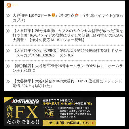
RSS
大谷翔平 1試合2アーチ
3安打3打点
｜全打席ハイライト(8/6 vs
カブス)
【大谷翔平】26号弾直後にカブスのカウンセル監督が放った”胸を
打つ言葉”を米メディアの取材に明かして話題…MVP争いのPCAも
大興奮！【海外の反応 MLBメジャー 野球】
【大谷翔平 今永から初HR！5試合ぶり第25号先頭打者弾】ドジャ
ースvsカブス MLB2026シーズン 8.6
【特別解説】大谷翔平25号26号ホームランでOPS1位に！ホームラ
ン王も視野に
【大谷翔平】大谷1試合2HRの大暴れ！OPS１位復帰にレジェンド
驚愕「我々は騙された」