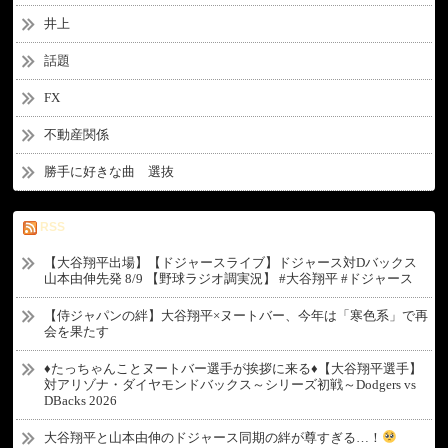
井上
話題
FX
不動産関係
勝手に好きな曲 選抜
RSS
【大谷翔平出場】【ドジャースライブ】ドジャース対Dバックス
山本由伸先発 8/9 【野球ラジオ調実況】 #大谷翔平 #ドジャース
【侍ジャパンの絆】大谷翔平×ヌートバー、今年は「寒色系」で再
会を果たす
♦たっちゃんことヌートバー選手が挨拶に来る♦【大谷翔平選手】
対アリゾナ・ダイヤモンドバックス～シリーズ初戦～Dodgers vs
DBacks 2026
大谷翔平と山本由伸のドジャース同期の絆が尊すぎる…！