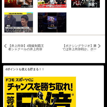
【井上尚弥】4階級制覇王
【ボクシングラジオ】勝
者シャクールの井上尚弥
てば井上尚弥戦か。ボー
への評価が変化！井上は
ルvsフィゲロア 勝敗予想
グレートだ！【海外の反
応】
dポイントも使える貯まる！！