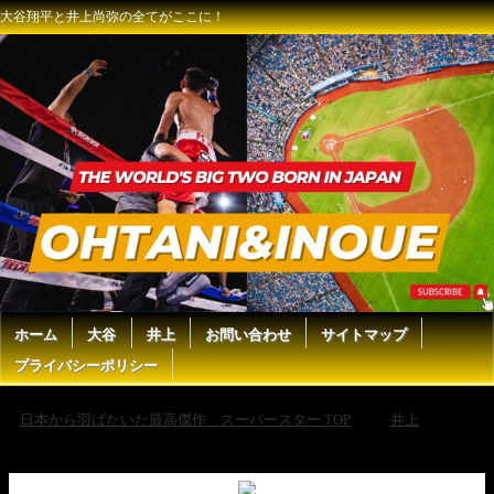
大谷翔平と井上尚弥の全てがここに！
ホーム
大谷
井上
お問い合わせ
サイトマップ
プライバシーポリシー
日本から羽ばたいた最高傑作 スーパースター TOP
井上
【井上尚弥】フェザー級王者キャリントンが井上尚弥に宣戦布告！井上
はラスボスだ！【海外の反応】