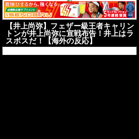
【井上尚弥】フェザー級王者キャリン
トンが井上尚弥に宣戦布告！井上はラ
スボスだ！【海外の反応】