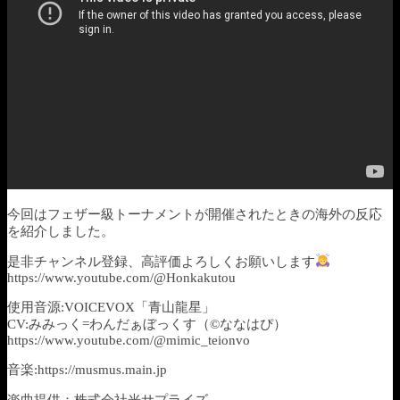
今回はフェザー級トーナメントが開催されたときの海外の反応
を紹介しました。
是非チャンネル登録、高評価よろしくお願いします
https://www.youtube.com/@Honkakutou
使用音源:VOICEVOX「青山龍星」
CV:みみっく=わんだぁぼっくす（©ななはぴ）
https://www.youtube.com/@mimic_teionvo
音楽:https://musmus.main.jp
楽曲提供：株式会社光サプライズ