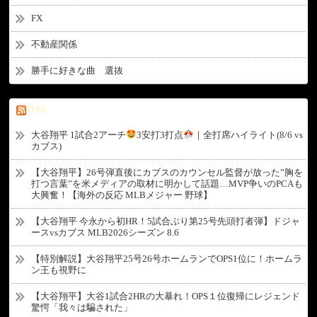
FX
不動産関係
勝手に好きな曲 選抜
RSS
大谷翔平 1試合2アーチ
3安打3打点
｜全打席ハイライト(8/6 vs
カブス)
【大谷翔平】26号弾直後にカブスのカウンセル監督が放った”胸を
打つ言葉”を米メディアの取材に明かして話題…MVP争いのPCAも
大興奮！【海外の反応 MLBメジャー 野球】
【大谷翔平 今永から初HR！5試合ぶり第25号先頭打者弾】ドジャ
ースvsカブス MLB2026シーズン 8.6
【特別解説】大谷翔平25号26号ホームランでOPS1位に！ホームラ
ン王も視野に
【大谷翔平】大谷1試合2HRの大暴れ！OPS１位復帰にレジェンド
驚愕「我々は騙された」