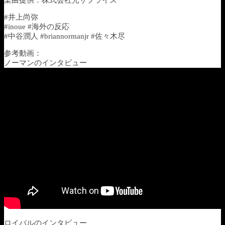
#井上尚弥
#inoue #海外の反応
#中谷潤人 #briannormanjr #佐々木尽
参考動画：
ノーマンのインタビュー
ロイバルのインタビュー