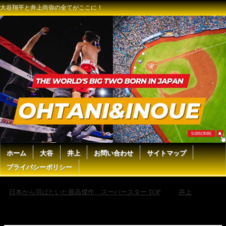
大谷翔平と井上尚弥の全てがここに！
ホーム
大谷
井上
お問い合わせ
サイトマップ
プライバシーポリシー
日本から羽ばたいた最高傑作 スーパースター TOP
井上
【井上尚弥】もしフェザー級トーナメントが開催された場合の海外の反
応がヤバい！ノーマンが佐々木戦の感想を語る！UFCのロイバルの参考
している選手はまさかの中谷！【海外の反応】