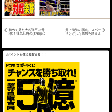
初めて見た大谷翔平28号
井上尚弥の弱点。スパー
HR！狂気乱舞の球場前に
リングした感想を踏まえ
現るコロラド情熱の叫
て田中恒成が細川バレン
び！【現地取材】
タインに語る。
dポイントも使える貯まる！！