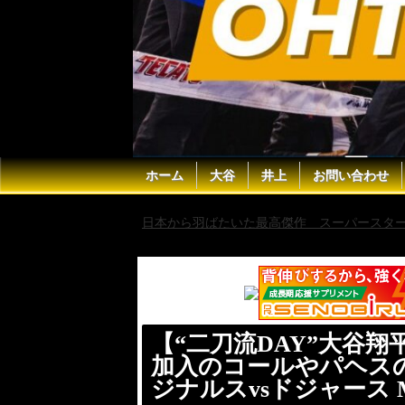
ホーム
大谷
井上
お問い合わせ
日本から羽ばたいた最高傑作 スーパースター 
初回は無安打】カージナルスvsドジャース MLB20
【“二刀流DAY”大谷翔平
加入のコールやパヘス
ジナルスvsドジャース ML