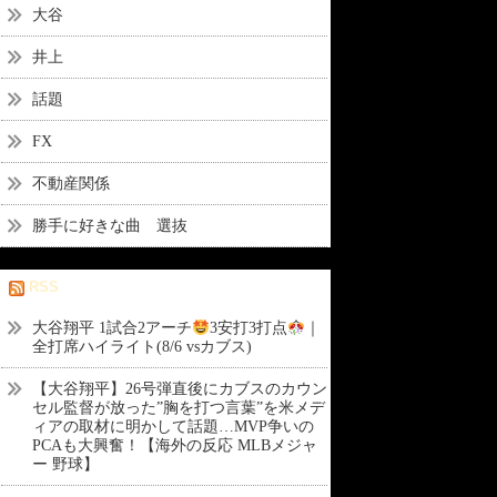
大谷
井上
話題
FX
不動産関係
勝手に好きな曲 選抜
RSS
大谷翔平 1試合2アーチ
3安打3打点
｜
全打席ハイライト(8/6 vsカブス)
【大谷翔平】26号弾直後にカブスのカウン
セル監督が放った”胸を打つ言葉”を米メデ
ィアの取材に明かして話題…MVP争いの
PCAも大興奮！【海外の反応 MLBメジャ
ー 野球】