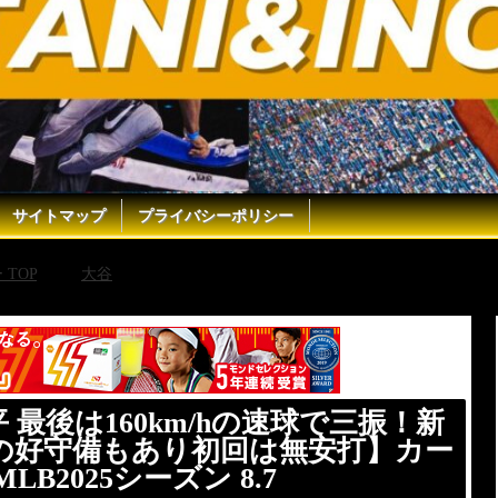
サイトマップ
プライバシーポリシー
TOP
大谷
【“二刀流DAY”大谷翔平 最後は160km/hの
25シーズン 8.7
 最後は160km/hの速球で三振！新
の好守備もあり初回は無安打】カー
B2025シーズン 8.7