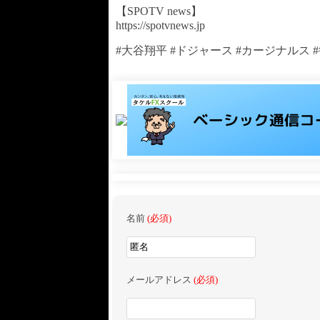
【SPOTV news】
https://spotvnews.jp
#大谷翔平 #ドジャース #カージナルス #
名前
(必須)
メールアドレス
(必須)